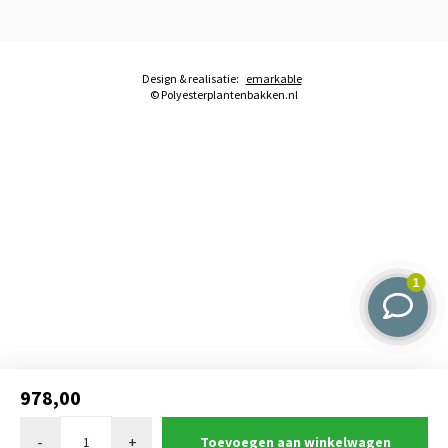
Design & realisatie:
emarkable
© Polyesterplantenbakken.nl
978,00
-
+
Toevoegen aan winkelwagen