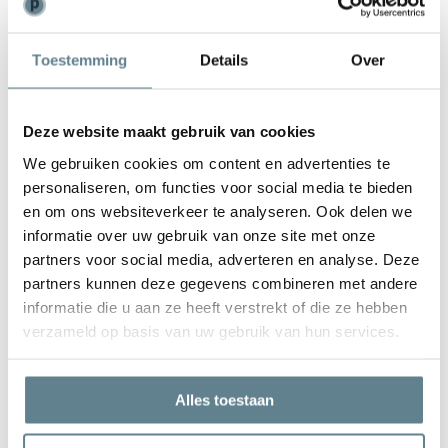
De plantenbak is zeer gemakkelijk in onderhoud. Is de plantenbak
vies geworden kun je deze het best schoonmaken met een zachte
Toestemming
Details
Over
borstel of doek en met lauw water. Gebruik
geen
agressieve
schoonmaakmiddelen.
Deze website maakt gebruik van cookies
We gebruiken cookies om content en advertenties te
personaliseren, om functies voor social media te bieden
en om ons websiteverkeer te analyseren. Ook delen we
informatie over uw gebruik van onze site met onze
partners voor social media, adverteren en analyse. Deze
We staan voor je klaar
partners kunnen deze gegevens combineren met andere
Wil je advies of heb je een vraag? Neem contact op met ons
informatie die u aan ze heeft verstrekt of die ze hebben
team!
verzameld op basis van uw gebruik van hun services.
Start chat
Alles toestaan
Bel
0344-228104
Mail
info@polyesterplantenbakken.nl