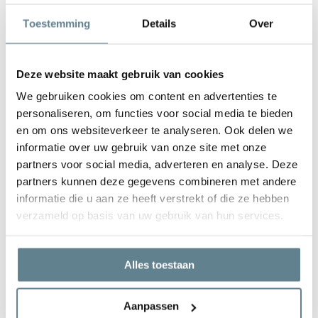
De plantenbak is zeer gemakkelijk in onderhoud. Is de plantenbak
Toestemming
Details
Over
vies geworden kun je deze het best schoonmaken met een zachte
borstel of doek en met lauw water. Gebruik
geen
agressieve
schoonmaakmiddelen.
Deze website maakt gebruik van cookies
We gebruiken cookies om content en advertenties te
personaliseren, om functies voor social media te bieden
en om ons websiteverkeer te analyseren. Ook delen we
informatie over uw gebruik van onze site met onze
We staan voor je klaar
partners voor social media, adverteren en analyse. Deze
Wil je advies of heb je een vraag? Neem contact op met ons
partners kunnen deze gegevens combineren met andere
team!
informatie die u aan ze heeft verstrekt of die ze hebben
verzameld op basis van uw gebruik van hun services.
Start chat
Bel
0344-228104
Alles toestaan
Mail
info@polyesterplantenbakken.nl
Whatsapp
0344-228104
Aanpassen