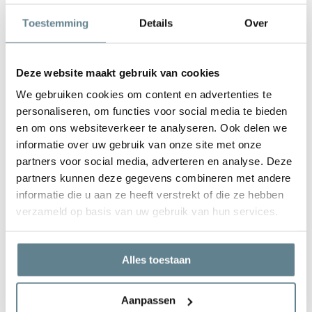
De plantenbak is zeer gemakkelijk in onderhoud. Is de plantenbak
Toestemming
Details
Over
vies geworden kun je deze het best schoonmaken met een zachte
borstel of doek en met lauw water. Gebruik
geen
agressieve
schoonmaakmiddelen.
Deze website maakt gebruik van cookies
We gebruiken cookies om content en advertenties te
personaliseren, om functies voor social media te bieden
en om ons websiteverkeer te analyseren. Ook delen we
informatie over uw gebruik van onze site met onze
We staan voor je klaar
partners voor social media, adverteren en analyse. Deze
Wil je advies of heb je een vraag? Neem contact op met ons
partners kunnen deze gegevens combineren met andere
team!
informatie die u aan ze heeft verstrekt of die ze hebben
verzameld op basis van uw gebruik van hun services.
Start chat
Bel
0344-228104
Alles toestaan
Mail
info@polyesterplantenbakken.nl
Whatsapp
0344-228104
Aanpassen