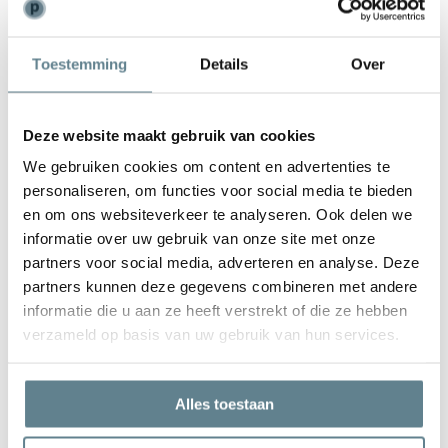
Weinig onderhoud
Toestemming
Details
Over
De plantenbak is zeer gemakkelijk in onderhoud. Is de plantenbak
vies geworden kun je deze het best schoonmaken met een zachte
borstel of doek en met lauw water. Gebruik
geen
agressieve
Deze website maakt gebruik van cookies
schoonmaakmiddelen.
We gebruiken cookies om content en advertenties te
personaliseren, om functies voor social media te bieden
en om ons websiteverkeer te analyseren. Ook delen we
informatie over uw gebruik van onze site met onze
partners voor social media, adverteren en analyse. Deze
We staan voor je klaar
partners kunnen deze gegevens combineren met andere
Wil je advies of heb je een vraag? Neem contact op met ons
informatie die u aan ze heeft verstrekt of die ze hebben
team!
verzameld op basis van uw gebruik van hun services.
Start chat
Alles toestaan
Bel
0344-228104
Mail
info@polyesterplantenbakken.nl