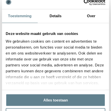
Weinig onderhoud
Toestemming
Details
Over
De plantenbak is zeer gemakkelijk in onderhoud. Is de plantenbak
vies geworden kun je deze het best schoonmaken met een zachte
borstel of doek en met lauw water. Gebruik
geen
agressieve
Deze website maakt gebruik van cookies
schoonmaakmiddelen.
We gebruiken cookies om content en advertenties te
personaliseren, om functies voor social media te bieden
en om ons websiteverkeer te analyseren. Ook delen we
informatie over uw gebruik van onze site met onze
partners voor social media, adverteren en analyse. Deze
We staan voor je klaar
partners kunnen deze gegevens combineren met andere
Wil je advies of heb je een vraag? Neem contact op met ons
informatie die u aan ze heeft verstrekt of die ze hebben
team!
verzameld op basis van uw gebruik van hun services.
Start chat
Alles toestaan
Bel
0344-228104
Mail
info@polyesterplantenbakken.nl