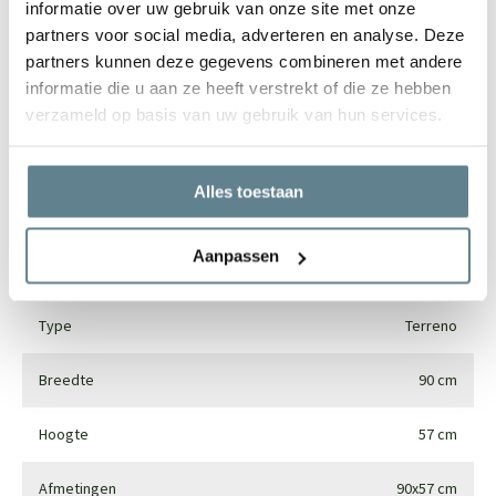
informatie over uw gebruik van onze site met onze
partners voor social media, adverteren en analyse. Deze
Specificaties
partners kunnen deze gegevens combineren met andere
informatie die u aan ze heeft verstrekt of die ze hebben
Merk
Luca lifestyle
verzameld op basis van uw gebruik van hun services.
Vorm
Rond
Alles toestaan
Gebruik
Interieur en exterieur
Aanpassen
Materiaal
Fiberglass
Type
Terreno
Breedte
90 cm
Hoogte
57 cm
Afmetingen
90x57 cm