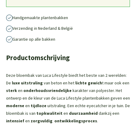
Handgemaakte plantenbakken
Verzending in Nederland & België
Garantie op alle bakken
Productomschrijving
Deze bloembak van Luca Lifestyle biedt het beste van 2 werelden:
De
luxe uitstraling
van beton en het
lichte gewich
t maar ook een
sterk
en
onderhoudsvriendelijke
karakter van polyester. Het
ontwerp en de kleur van de Luca Lifestyle plantenbakken geven een
moderne
en
tijdloze
uitstraling. Een echte eyecatcher in je tuin. De
bloembak is van
topkwaliteit
en
duurzaamheid
dankzij een
intensief
en
zorgvuldig
ontwikkelingsproces
.