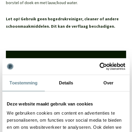
borstel of doek en met lauw/koud water.
Let op!
Gebruik geen hogedrukreiniger, cleaner of andere
schoonmaakmiddelen. Dit kan de verflaag beschadigen.
We staan voor je klaar
Wil je advies of heb je een vraag? Neem contact op met ons
team!
Toestemming
Details
Over
Start chat
Deze website maakt gebruik van cookies
Bel
0344-228104
Mail
info@polyesterplantenbakken.nl
We gebruiken cookies om content en advertenties te
Whatsapp
0344-228104
personaliseren, om functies voor social media te bieden
en om ons websiteverkeer te analyseren. Ook delen we