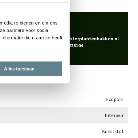
 klaar
 media te bieden en om ons
ze partners voor social
Bel
0344-228104
vraag? Neem contact
nformatie die u aan ze heeft
Mail
info@polyesterplantenbakken.nl
Whatsapp
0344-228104
Alles toestaan
Ecopots
Interieur
Kunststof