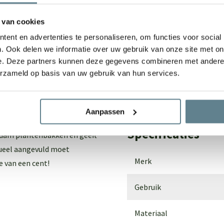
 van cookies
We staan voor je
ent en advertenties te personaliseren, om functies voor social
. Ook delen we informatie over uw gebruik van onze site met on
Wil je advies of heb je een 
e. Deze partners kunnen deze gegevens combineren met andere i
aakt van grijze kunststof.
op met ons team!
erzameld op basis van uw gebruik van hun services.
0 van Ecopots en zorgt
Start chat
Aanpassen
at of te droog. Het
Specificaties
rdam plantenbakken en geeft
tueel aangevuld moet
Merk
je van een cent!
Gebruik
Materiaal