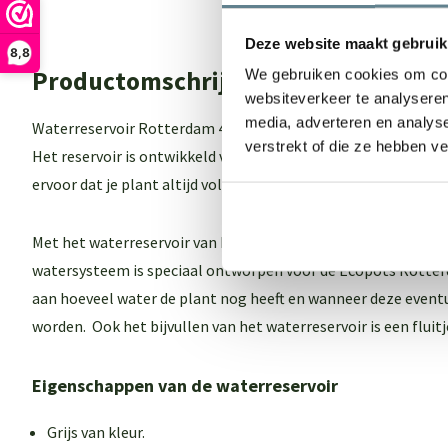
Deze website maakt gebruik
8,8
Productomschrijving
We gebruiken cookies om cont
websiteverkeer te analyseren
media, adverteren en analys
Waterreservoir Rotterdam 40 is een bewateringssysteem gem
verstrekt of die ze hebben v
Het reservoir is ontwikkeld voor de plantenbak Rotterdam 4
ervoor dat je plant altijd voldoende water heeft!
Met het waterreservoir van Ecopots zijn je planten nooit te n
watersysteem is speciaal ontworpen voor de Ecopots Rotte
aan hoeveel water de plant nog heeft en wanneer deze even
worden. Ook het bijvullen van het waterreservoir is een fluit
Eigenschappen van de waterreservoir
Grijs van kleur.