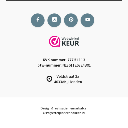
KVK nummer:
777 512 13
btw-nummer:
NL861126324B01
Veldstraat 2a
4033AK, Lienden
Design & realisatie:
emarkable
© Polyesterplantenbakken.nl