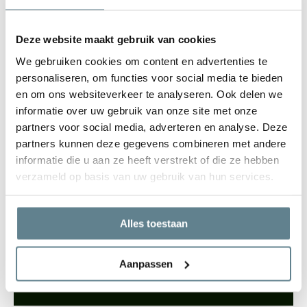
gerecyclede materialen. Niet alleen de materialen zelf, maar ook
het design en de functionaliteit is wat de Ecopots zo bijzonder
Deze website maakt gebruik van cookies
maakt. Met een Ecopots in je huis of tuin, weet je zeker dat je een
We gebruiken cookies om content en advertenties te
prachtige eye-catcher hebt die lang mee gaat.
personaliseren, om functies voor social media te bieden
en om ons websiteverkeer te analyseren. Ook delen we
informatie over uw gebruik van onze site met onze
partners voor social media, adverteren en analyse. Deze
partners kunnen deze gegevens combineren met andere
We staan voor je klaar
informatie die u aan ze heeft verstrekt of die ze hebben
Wil je advies of heb je een vraag? Neem contact op met ons
verzameld op basis van uw gebruik van hun services.
team!
Start chat
Alles toestaan
Bel
0344-228104
Aanpassen
Mail
info@polyesterplantenbakken.nl
Whatsapp
0344-228104