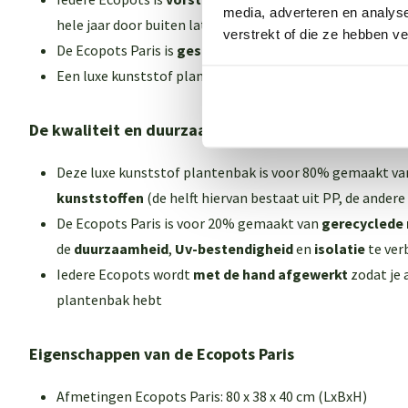
media, adverteren en analys
hele jaar door buiten laten staan
verstrekt of die ze hebben v
De Ecopots Paris is
geschikt voor binnen en buiten
Een luxe kunststof plantenbak die
met de hand is afge
De kwaliteit en duurzaamheid van deze Ecopots Pa
Deze luxe kunststof plantenbak is voor 80% gemaakt v
kunststoffen
(de helft hiervan bestaat uit PP, de andere 
De Ecopots Paris is voor 20% gemaakt van
gerecyclede 
de
duurzaamheid
,
Uv-bestendigheid
en
isolatie
te ver
Iedere Ecopots wordt
met de hand afgewerkt
zodat je a
plantenbak hebt
Eigenschappen van de Ecopots Paris
Afmetingen Ecopots Paris: 80 x 38 x 40 cm (LxBxH)