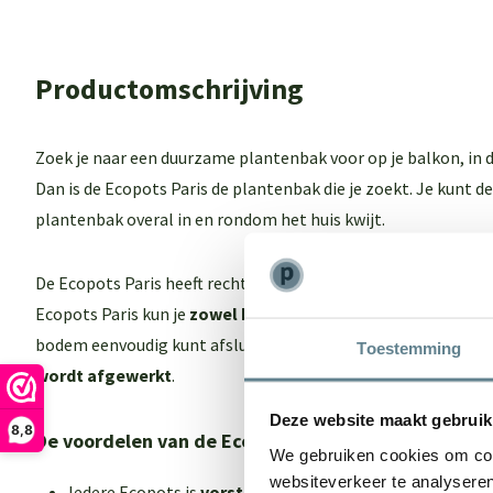
Productomschrijving
Zoek je naar een duurzame plantenbak voor op je balkon, in de 
Dan is de Ecopots Paris de plantenbak die je zoekt. Je kunt 
plantenbak overal in en rondom het huis kwijt.
De Ecopots Paris heeft rechte lijnen en strakke vlakken, waard
Ecopots Paris kun je
zowel binnen als buiten gebruiken
, om
bodem eenvoudig kunt afsluiten. Elke Ecopots Paris is uniek
Toestemming
wordt afgewerkt
.
Deze website maakt gebruik
8,8
De voordelen van de Ecopots plantenbak
We gebruiken cookies om cont
websiteverkeer te analyseren
Iedere Ecopots is
vorstbestendig
en heeft een
isoleren