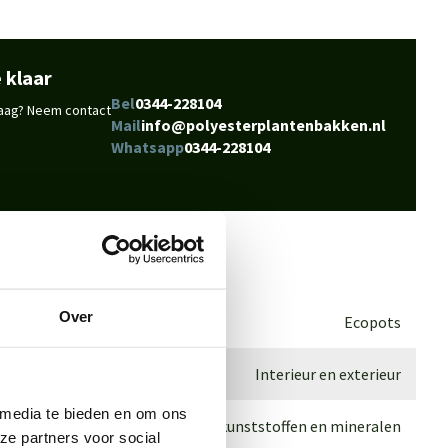
 klaar
Bel
0344-228104
vraag? Neem contact
Mail
info@polyesterplantenbakken.nl
Whatsapp
0344-228104
Over
Ecopots
Interieur en exterieur
 media te bieden en om ons
Gerecyclede kunststoffen en mineralen
ze partners voor social