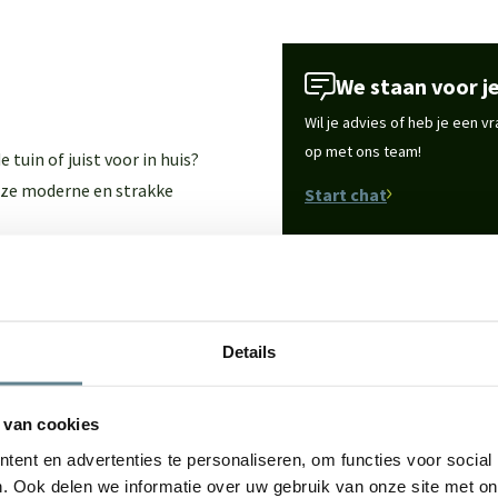
We staan voor je
Wil je advies of heb je een 
op met ons team!
tuin of juist voor in huis?
deze moderne en strakke
Start chat
oor hij rustig oogt. Iedere
Specificaties
dat je de drainage in de
, omdat deze
met de hand
Details
Merk
Gebruik
 van cookies
ent en advertenties te personaliseren, om functies voor social
Materiaal
. Ook delen we informatie over uw gebruik van onze site met on
de werking
, je kunt hem het