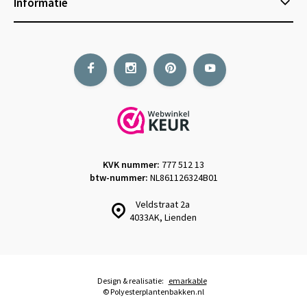
Informatie
KVK nummer:
777 512 13
btw-nummer:
NL861126324B01
Veldstraat 2a
4033AK, Lienden
Design & realisatie:
emarkable
© Polyesterplantenbakken.nl