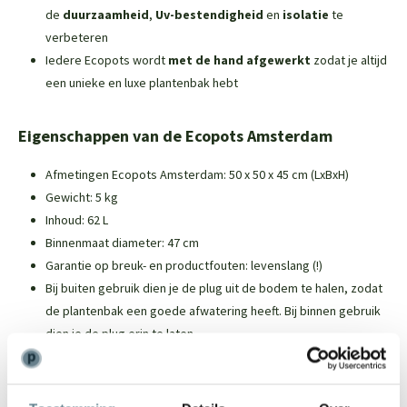
de
duurzaamheid
,
Uv-bestendigheid
en
isolatie
te
verbeteren
Iedere Ecopots wordt
met de hand afgewerkt
zodat je altijd
een unieke en luxe plantenbak hebt
Eigenschappen van de Ecopots Amsterdam
Afmetingen Ecopots Amsterdam: 50 x 50 x 45 cm (LxBxH)
Gewicht: 5 kg
Inhoud: 62 L
Binnenmaat diameter: 47 cm
Garantie op breuk- en productfouten: levenslang (!)
Bij buiten gebruik dien je de plug uit de bodem te halen, zodat
de plantenbak een goede afwatering heeft. Bij binnen gebruik
dien je de plug erin te laten.
Over Ecopots