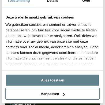
Toestemming
Details
Over
Ecopots zijn duurzame plantenbakken die worden gemaakt van
gerecyclede materialen. Niet alleen de materialen zelf, maar ook
het design en de functionaliteit is wat de Ecopots zo bijzonder
Deze website maakt gebruik van cookies
maakt. Met een Ecopots in je huis of tuin, weet je zeker dat je een
We gebruiken cookies om content en advertenties te
prachtige eye-catcher hebt die lang mee gaat.
personaliseren, om functies voor social media te bieden
en om ons websiteverkeer te analyseren. Ook delen we
informatie over uw gebruik van onze site met onze
partners voor social media, adverteren en analyse. Deze
partners kunnen deze gegevens combineren met andere
informatie die u aan ze heeft verstrekt of die ze hebben
verzameld op basis van uw gebruik van hun services.
We staan voor je klaar
Wil je advies of heb je een vraag? Neem contact op met ons
Alles toestaan
team!
Start chat
Aanpassen
Bel
0344-228104