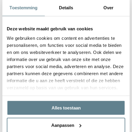
Ecopots zijn duurzame plantenbakken die worden gemaakt van
Toestemming
Details
Over
gerecyclede materialen. Niet alleen de materialen zelf, maar ook
het design en de functionaliteit is wat de Ecopots zo bijzonder
maakt. Met een Ecopots in je huis of tuin, weet je zeker dat je een
Deze website maakt gebruik van cookies
prachtige eye-catcher hebt die lang mee gaat.
We gebruiken cookies om content en advertenties te
personaliseren, om functies voor social media te bieden
en om ons websiteverkeer te analyseren. Ook delen we
informatie over uw gebruik van onze site met onze
partners voor social media, adverteren en analyse. Deze
partners kunnen deze gegevens combineren met andere
informatie die u aan ze heeft verstrekt of die ze hebben
We staan voor je klaar
verzameld op basis van uw gebruik van hun services.
Wil je advies of heb je een vraag? Neem contact op met ons
team!
Alles toestaan
Start chat
Aanpassen
Bel
0344-228104