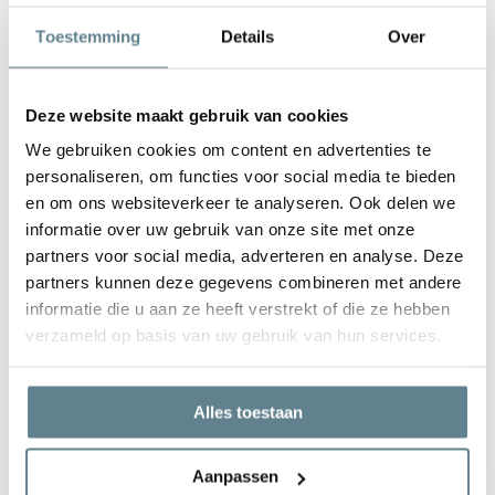
De plantenbak is zeer gemakkelijk in onderhoud. Is de plantenbak
Toestemming
Details
Over
vies geworden kun je deze het best schoonmaken met een zachte
borstel of doek en met lauw water. Gebruik
geen
agressieve
schoonmaakmiddelen.
Deze website maakt gebruik van cookies
We gebruiken cookies om content en advertenties te
personaliseren, om functies voor social media te bieden
en om ons websiteverkeer te analyseren. Ook delen we
informatie over uw gebruik van onze site met onze
We staan voor je klaar
partners voor social media, adverteren en analyse. Deze
Wil je advies of heb je een vraag? Neem contact op met ons
partners kunnen deze gegevens combineren met andere
team!
informatie die u aan ze heeft verstrekt of die ze hebben
verzameld op basis van uw gebruik van hun services.
Start chat
Bel
0344-228104
Alles toestaan
Mail
info@polyesterplantenbakken.nl
Whatsapp
0344-228104
Aanpassen