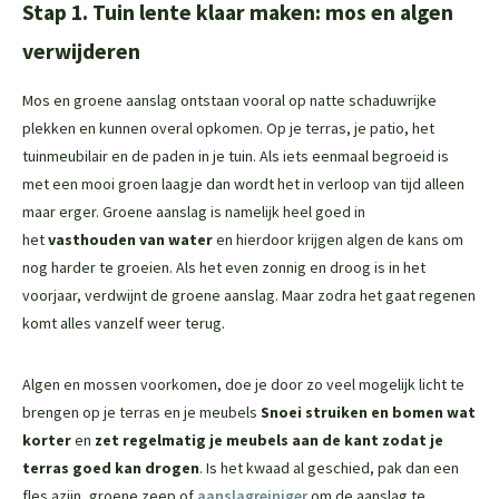
Stap 1. Tuin lente klaar maken: mos en algen
verwijderen
Mos en groene aanslag ontstaan vooral op natte schaduwrijke
plekken en kunnen overal opkomen. Op je terras, je patio, het
tuinmeubilair en de paden in je tuin. Als iets eenmaal begroeid is
met een mooi groen laagje dan wordt het in verloop van tijd alleen
maar erger. Groene aanslag is namelijk heel goed in
het
vasthouden van water
en hierdoor krijgen algen de kans om
nog harder te groeien. Als het even zonnig en droog is in het
voorjaar, verdwijnt de groene aanslag. Maar zodra het gaat regenen
komt alles vanzelf weer terug.
Algen en mossen voorkomen, doe je door zo veel mogelijk licht te
brengen op je terras en je meubels
Snoei struiken en bomen wat
korter
en
zet regelmatig je meubels aan de kant
zodat je
terras goed kan drogen
. Is het kwaad al geschied, pak dan een
fles azijn, groene zeep of
aanslagreiniger
om de aanslag te