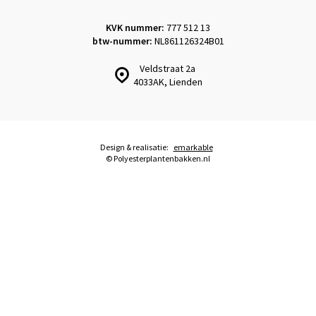
KVK nummer:
777 512 13
btw-nummer:
NL861126324B01
Veldstraat 2a
4033AK, Lienden
Design & realisatie:
emarkable
© Polyesterplantenbakken.nl