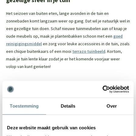
gezellige sfeer in je tuin
Het seizoen van buiten eten, lange avonden in de tuin en
zonnebaden komt langzaam weer op gang. Dat wil je natuurlijk wel in
een gezellige tuin doen. Schaf nieuwe tuinmeubelen aan of knap je
oude meubels op, maak je plantenbakken schoon met een
goed
reinigigingsmiddel
en zorg voor leuke accessoires in de tuin, zoals
een chique buitenkaars of een mooi
terrazo tuinbeeld
. Kortom,
maak je tuin lente klaar zodat je er het komende voorjaar weer
volop van kunt genieten!
Wat kun je reinigen met een hogedrukspuit?
* Terras
* Muren/gevels
* Schutting
Toestemming
Details
Over
* De garagedeur
Deze website maakt gebruik van cookies