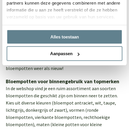
partners kunnen deze gegevens combineren met andere
afwisselen. Polyester bloempotten zijn licht van gewicht
informatie die u aan ze heeft verstrekt of die ze hebben
en daarom erg gemakkelijk te (ver)plaatsen. Perfect als je
verzameld op basis van uw gebruik van hun services.
graag zo en nu en dan in huis afwisselt of wanneer je gaat
verhuizen. Ook zijn ze erg onderhoudsvriendelijk. Mochten
je potten een keer vies worden, poets je ze gemakkelijk op.
Alles toestaan
Hiervoor gebruik je bijvoorbeeld onze
speciale set voor
schoonmaak en onderhoud
voor polyester bloempotten in
de webshop. De set bestaat uit producten voor
Aanpassen
bescherming en reiniging. Na gebruik stralen je kunststof
bloempotten weer als nieuw!
Bloempotten voor binnengebruik van topmerken
In de webshop vind je een ruim assortiment aan soorten
bloempotten die geschikt zijn om binnen neer te zetten.
Kies uit diverse kleuren (bloempot antraciet, wit, taupe,
lichtgrijs, donkergrijs of zwart), vormen (ronde
bloempotten, vierkante bloempotten, rechthoekige
bloempotten), maten (kleine potten voor kleine