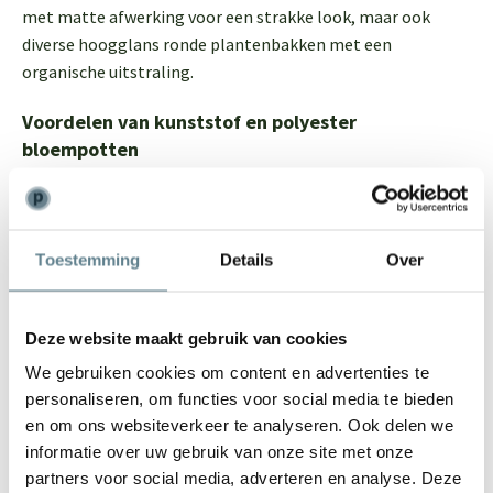
met matte afwerking voor een strakke look, maar ook
diverse hoogglans ronde plantenbakken met een
organische uitstraling.
Voordelen van kunststof en polyester
bloempotten
Binnen bloempotten komen in diverse materialen, denk
aan een stenen bloempotten, een houten bloempot,
terracotta bloempot of metalen bloempot. Onze
duurzame bloempotten voor binnen zijn gemaakt van
Toestemming
Details
Over
gerecycled kunststof of vervaardigt uit hoogwaardig
polyester. Dit biedt veel voordelen. Allereerst heeft
Deze website maakt gebruik van cookies
kunststof, zoals polyester, een tijdloos design en moderne
look. Je zult niet zomaar uitgekeken raken op je
We gebruiken cookies om content en advertenties te
plantenbakken en hebt er jarenlang plezier van. Dat komt
personaliseren, om functies voor social media te bieden
ook doordat de mooie bloempotten en plantenbakken erg
en om ons websiteverkeer te analyseren. Ook delen we
sterk zijn en wel tegen een stootje kunnen. Onze binnen
informatie over uw gebruik van onze site met onze
potten kun je ook buiten gebruiken mocht je eens willen
partners voor social media, adverteren en analyse. Deze