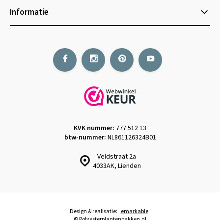
Informatie
KVK nummer:
777 512 13
btw-nummer:
NL861126324B01
Veldstraat 2a
4033AK, Lienden
Design & realisatie:
emarkable
© Polyesterplantenbakken.nl