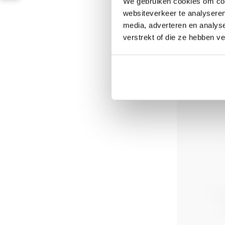
We gebruiken cookies om cont
websiteverkeer te analyseren
Ecopots Am
media, adverteren en analys
white-grey
verstrekt of die ze hebben v
Op voorraad
219,00