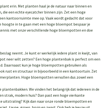
nt erin. Met planten haal je de natuur naar binnen en
n, die een echte eyecatcher binnen zijn. Zet een hoge
 een kantoorruimte mee op. Vaak wordt gedacht dat voor
de hoogte in te gaan met een hoge bloempot bespaar je
k kennis met onze verschillende hoge bloempotten en doe
eslag neemt. Je kunt er werkelijk iedere plant in kwijt, van
mpot neer wilt zetten? Een hoge plantenbak is perfect om een
ld. Daarnaast kun je hoge bloempotten gebruiken als
ook rust en structuur in bijvoorbeeld in een kantoortuin. Zet
kamerplanten. Hoge bloempotten vervullen dus zowel een
 plantenbakken. We vinden het belangrijk dat iedereen in de
een strak, modern huis? Dan past een hoge vierkante
e uitstraling? Kijk dan naar onze ronde bloempotten en
raciet, taupe, groen, bruin en zwart. Ook heb je keuze uit