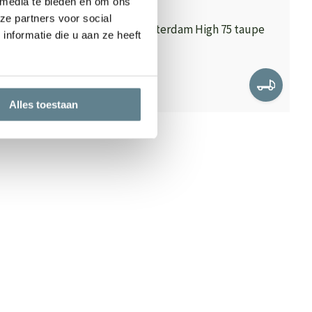
 media te bieden en om ons
ze partners voor social
h 66
Ecopots Amsterdam High 75 taupe
nformatie die u aan ze heeft
Op voorraad
129,00
Alles toestaan