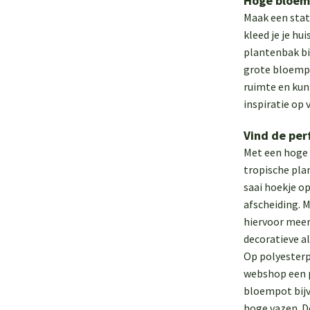
Hoge bloem
Maak een stat
kleed je je hu
plantenbak bi
grote bloempo
ruimte en kun
inspiratie op
Vind de per
Met een hoge b
tropische pla
saai hoekje o
afscheiding. M
hiervoor meer
decoratieve al
Op polyesterp
webshop een p
bloempot bijv
hoge vazen. De