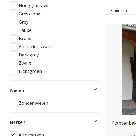
Hoogglans-wit
Greystone
Grey
Taupe
Brons
Antraciet-zwart
Dark grey
Zwart
Lichtgroen
Wielen
Zonder wielen
Merken
Plantenbak 
Alle merken