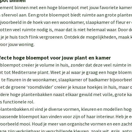
pot binnen
ement binnen met een hoge bloempot met jouw favoriete kamerpla
is sfeervol aan. Een grote bloempot biedt ruimte aan grote plante
jvoorbeeld in de hoek van een woonkamer, slaapkamer of fleur er
tten veel ruimte nodig is, maar dat is niet helemaal waar. Door 
 je je huis toch flink vergroenen. Ontdek de mogelijkheden, maa
 voor jouw woning.
fecte hoge bloempot voor jouw plant en kamer
loempot creëer je volume in huis, zonder dat deze veel ruimte in b
nt tot Mediterrane plant. Weet je al waar je graag een hoge bloe
p te fleuren in de woonkamer, slaapkamer of badkamer bijvoorbee
et de groene ‘roomdivider’ creëer je knusse hoekjes in huis, maar 
dere hoge plantenbakken naast elkaar gevuld met volle, grote 
s functionele rol.
lantenbakken.nl vind je diverse vormen, kleuren en modellen hoge
assende bloempot kan vinden voor zijn of haar interieur. Heb je 
oorbeeld mooi. Houd je meer van organische vormen en een zacht
ze zijn verkrijgbaar in verschillende kleuren, zoals wit, grijs, ant