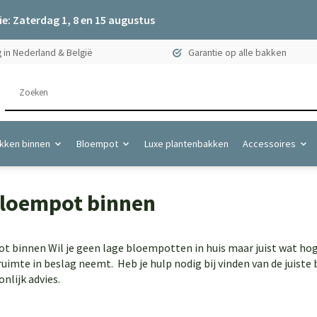
e: Zaterdag 1, 8 en 15 augustus
 in Nederland & België
Garantie op alle bakken
kken binnen
Bloempot
Luxe plantenbakken
Accessoires
loempot binnen
 binnen Wil je geen lage bloempotten in huis maar juist wat hog
 ruimte in beslag neemt. Heb je hulp nodig bij vinden van de juis
nlijk advies.