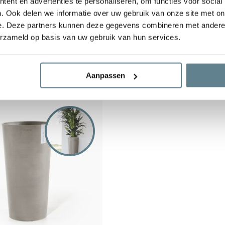
ent en advertenties te personaliseren, om functies voor social
. Ook delen we informatie over uw gebruik van onze site met on
sterdam extra high 90
Ecopots Amsterdam mid hig
e. Deze partners kunnen deze gegevens combineren met andere i
taupe
erzameld op basis van uw gebruik van hun services.
Niet op voorraad
89,00
Aanpassen