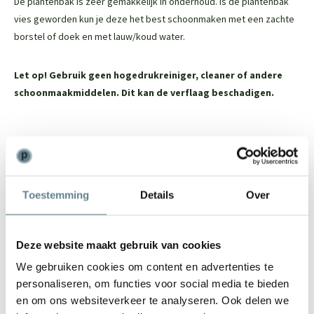
De plantenbak is zeer gemakkelijk in onderhoud. Is de plantenbak
vies geworden kun je deze het best schoonmaken met een zachte
borstel of doek en met lauw/koud water.
Let op! Gebruik geen hogedrukreiniger, cleaner of andere
schoonmaakmiddelen. Dit kan de verflaag beschadigen.
We staan voor je klaar
Toestemming
Details
Over
Wil je advies of heb je een vraag? Neem contact op met ons
team!
Deze website maakt gebruik van cookies
Start chat
We gebruiken cookies om content en advertenties te
Bel
0344-228104
personaliseren, om functies voor social media te bieden
Mail
info@polyesterplantenbakken.nl
en om ons websiteverkeer te analyseren. Ook delen we
Whatsapp
0344-228104