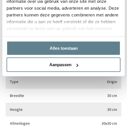
informatie over uw gebruik van onze site met onze
partners voor social media, adverteren en analyse. Deze
partners kunnen deze gegevens combineren met andere
informatie die u aan ze heeft verstrekt of die ze hebben
Specificaties
verzameld op basis van uw gebruik van hun services.
Merk
Luca lifestyle
Alles toestaan
Gebruik
Interieur en exterieur
Aanpassen
Materiaal
Fiberglass
Type
Grigio
Breedte
30 cm
Hoogte
30 cm
Afmetingen
30x30 cm