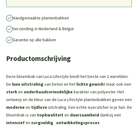
Handgemaakte plantenbakken
Verzending in Nederland & België
Garantie op alle bakken
Productomschrijving
Deze bloembak van Luca Lifestyle biedt het beste van 2 werelden:
De
luxe uitstraling
van beton en het
lichte gewich
t maar ook een
sterk
en
onderhoudsvriendelijke
karakter van polyester. Het
ontwerp en de kleur van de Luca Lifestyle plantenbakken geven een
moderne
en
tijdloze
uitstraling. Een echte eyecatcher in je tuin. De
bloembak is van
topkwaliteit
en
duurzaamheid
dankzij een
intensief
en
zorgvuldig
ontwikkelingsproces
.