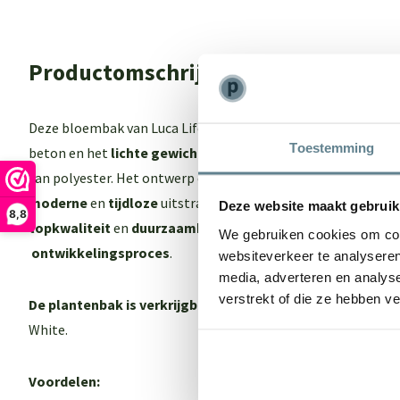
Productomschrijving
Deze bloembak van Luca Lifestyle biedt het beste van 2 were
Toestemming
beton en het
lichte gewich
t maar ook een
sterk
en
onderho
van polyester. Het ontwerp en de kleur van de Luca Lifestyl
moderne
en
tijdloze
uitstraling. Een echte eyecatcher in je 
Deze website maakt gebruik
8,8
topkwaliteit
en
duurzaamheid
dankzij een
intensief
en
zor
We gebruiken cookies om cont
ontwikkelingsproces
.
websiteverkeer te analyseren
media, adverteren en analys
verstrekt of die ze hebben v
De plantenbak is verkrijgbaar in 3 kleuren:
Antraciet, Natu
White.
Voordelen: