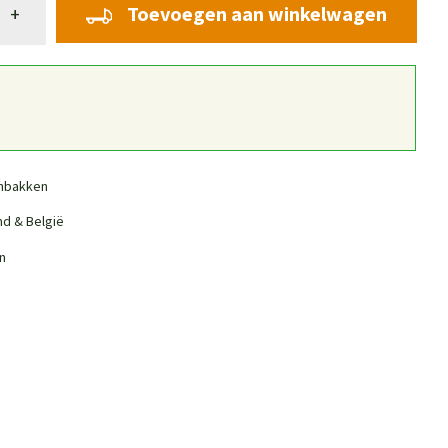
Toevoegen aan winkelwagen
+
nbakken
nd & België
n