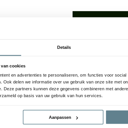
We staan voor je
Wil je advies of heb je een 
op met ons team!
lden: De
luxe uitstraling
van
Details
udsvriendelijke
karakter
Start chat
e plantenbakken geven een
tuin. De bloembak is van
 van cookies
gvuldig
Specificaties
ent en advertenties te personaliseren, om functies voor social
. Ook delen we informatie over uw gebruik van onze site met on
e. Deze partners kunnen deze gegevens combineren met andere i
Merk
erzameld op basis van uw gebruik van hun services.
ral Concrete en Antique
Gebruik
Aanpassen
Materiaal