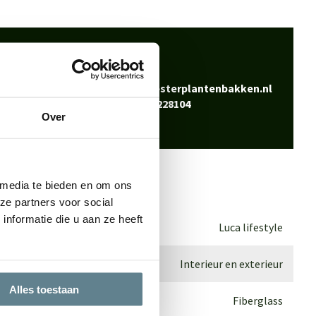
 klaar
Bel
0344-228104
vraag? Neem contact
Mail
info@polyesterplantenbakken.nl
Whatsapp
0344-228104
Over
 media te bieden en om ons
ze partners voor social
nformatie die u aan ze heeft
Luca lifestyle
Interieur en exterieur
Alles toestaan
Fiberglass