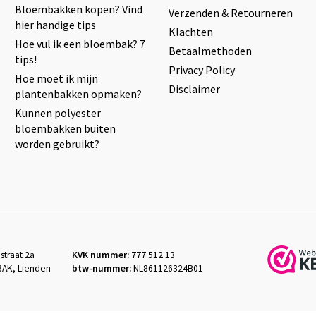
Bloembakken kopen? Vind
Verzenden & Retourneren
hier handige tips
Klachten
Hoe vul ik een bloembak? 7
Betaalmethoden
tips!
Privacy Policy
Hoe moet ik mijn
Disclaimer
plantenbakken opmaken?
Kunnen polyester
bloembakken buiten
worden gebruikt?
straat 2a
KVK nummer:
777 512 13
3AK, Lienden
btw-nummer:
NL861126324B01