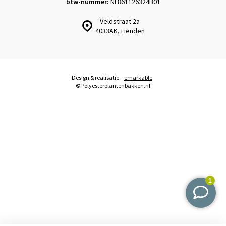
btw-nummer:
NL861126324B01
Veldstraat 2a
4033AK, Lienden
Design & realisatie:
emarkable
© Polyesterplantenbakken.nl