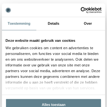
Weinig onderhoud
De polyester plantenbakken hebben weinig onderhoud nodig. Zijn
Toestemming
Details
Over
ze toch een beetje vies geworden? Dan kun je ze weer laten stralen
met de
recovery package
. Met deze set reinig je eenvoudig je
plantenbak en zorg je ervoor dat de plantenbak er na van loop van
Deze website maakt gebruik van cookies
tijd weer als nieuw uit gaat zien. In deze set zit een
Cleaner
en
We gebruiken cookies om content en advertenties te
een
Coating spray
.
personaliseren, om functies voor social media te bieden
en om ons websiteverkeer te analyseren. Ook delen we
Luxe polyester plantenbakken ★★★★★
informatie over uw gebruik van onze site met onze
partners voor social media, adverteren en analyse. Deze
Adezz is een jong en dynamisch Nederlands merk. Je herkent de
partners kunnen deze gegevens combineren met andere
plantenbakken aan de moderne, maar toch tijdloze uitstraling.
informatie die u aan ze heeft verstrekt of die ze hebben
Doordat er tijdens het productieproces veel aandacht wordt
verzameld op basis van uw gebruik van hun services.
besteed aan alle processen, zijn de plantenbakken kwalitatief een
stuk beter dan andere plantenbakken. Het materiaal is dikker, de
Alles toestaan
plantenbak is kleurvaster en ook nog eens een stuk sterker. Dit