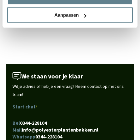
alles wordt netjes en naadloos afgewerkt. Wist je dat inmiddels al
veel mensen de polyester plantenbakken al in de tuin hebben
Aanpassen
staan? Je vindt hier de
klantenfoto's
.
We staan voor je klaar
Wil je advies of heb je een vraag? Neem contact op met ons
team!
Start chat
Bel
0344-228104
Mail
info@polyesterplantenbakken.nl
Whatsapp
0344-228104