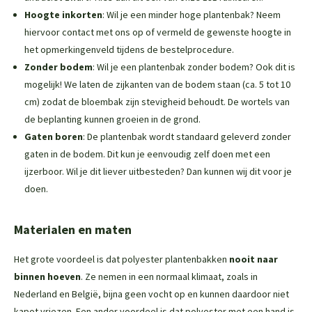
Hoogte inkorten
: Wil je een minder hoge plantenbak? Neem
hiervoor contact met ons op of vermeld de gewenste hoogte in
het opmerkingenveld tijdens de bestelprocedure.
Zonder bodem
: Wil je een plantenbak zonder bodem? Ook dit is
mogelijk! We laten de zijkanten van de bodem staan (ca. 5 tot 10
cm) zodat de bloembak zijn stevigheid behoudt. De wortels van
de beplanting kunnen groeien in de grond.
Gaten boren
: De plantenbak wordt standaard geleverd zonder
gaten in de bodem. Dit kun je eenvoudig zelf doen met een
ijzerboor. Wil je dit liever uitbesteden? Dan kunnen wij dit voor je
doen.
Materialen en maten
Het grote voordeel is dat polyester plantenbakken
nooit naar
binnen hoeven
. Ze nemen in een normaal klimaat, zoals in
Nederland en België, bijna geen vocht op en kunnen daardoor niet
kapot vriezen. Een ander voordeel is dat polyester met een hand is