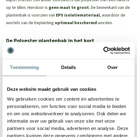
op te tillen. Hierdoor is
geen maat te groot
. De binnenkant van de
plantenbak is voorzien van
EPS isolatiemateriaal
, waardoor de
wortels van de beplanting
optimaal beschermd
worden.
De Polyester plantenbak in het kort
Dit tijdloze model past in iedere tuin
Vorstbestendig; je kan de plantenbak in de winter buiten laten
Toestemming
Details
Over
staan
De binnenkant van de plantenbak is voorzien van EPS
isolatiemateriaal. Dit beschermt de wortels van de beplanting
Deze website maakt gebruik van cookies
Door het materiaal is het een lichtgewicht plantenbak
We gebruiken cookies om content en advertenties te
De plantenbak heeft een robuuste uitstraling en een mooie
personaliseren, om functies voor social media te bieden
randafwerking
en om ons websiteverkeer te analyseren. Ook delen we
Door en door gekleurd, ruime keuze uit ral kleuren
informatie over uw gebruik van onze site met onze
Vele maatwerk opties mogelijk
partners voor social media, adverteren en analyse. Deze
Let op: de onderkant van de polyester plantenbak is niet (netjes)
partners kunnen deze gegevens combineren met andere