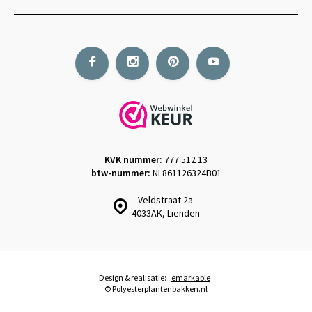
KVK nummer:
777 512 13
btw-nummer:
NL861126324B01
Veldstraat 2a
4033AK, Lienden
Design & realisatie:
emarkable
© Polyesterplantenbakken.nl