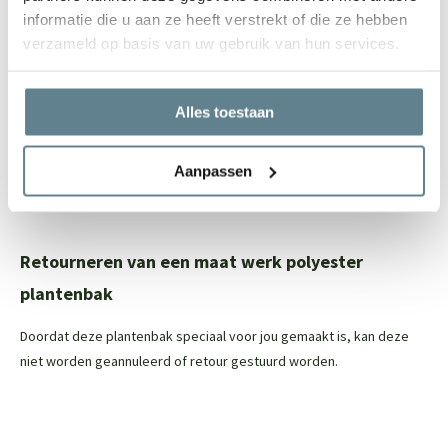
afgewerkt, maar dit is niet zichtbaar
informatie die u aan ze heeft verstrekt of die ze hebben
verzameld op basis van uw gebruik van hun services.
Eenvoudig onderhoud
Om de polyester plantenbak zo stralend mogelijk te houden, raden
Alles toestaan
we aan om de
recovery package
te gebruiken. Met deze set reinig
je eenvoudig je polyester plantenbak en zorg je ervoor dat de jouw
Aanpassen
plantenbak er na van loop van tijd weer als nieuw uit gaat zien. In
deze set zit een
Cleaner
en een
Coating spray.
Retourneren van een maat werk polyester
plantenbak
Doordat deze plantenbak speciaal voor jou gemaakt is, kan deze
niet worden geannuleerd of retour gestuurd worden.