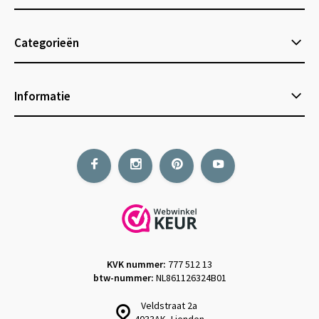
Categorieën
Informatie
KVK nummer:
777 512 13
btw-nummer:
NL861126324B01
Veldstraat 2a
4033AK, Lienden