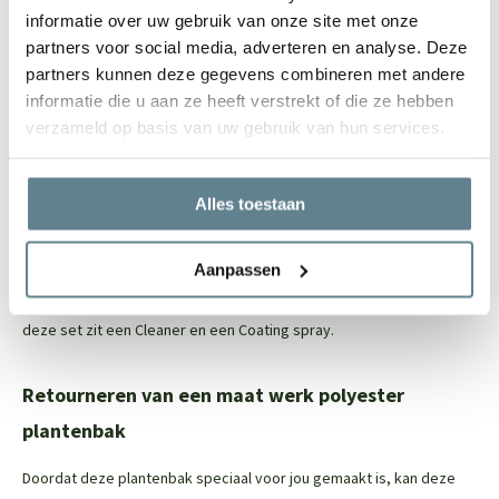
informatie over uw gebruik van onze site met onze
Door en door gekleurd, ruime keuze uit ral kleuren
partners voor social media, adverteren en analyse. Deze
Vele maatwerk opties mogelijk
partners kunnen deze gegevens combineren met andere
Let op: de onderkant van de polyester plantenbak is niet (netjes)
informatie die u aan ze heeft verstrekt of die ze hebben
afgewerkt, maar dit is niet zichtbaar
verzameld op basis van uw gebruik van hun services.
Eenvoudig onderhoud
Alles toestaan
Om de polyester plantenbak zo stralend mogelijk te houden, raden
we aan om de
recovery package
te gebruiken. Met deze set reinig
Aanpassen
je eenvoudig je polyester plantenbak en zorg je ervoor dat de jouw
plantenbak er na van loop van tijd weer als nieuw uit gaat zien. In
deze set zit een
Cleaner
en een
Coating spray.
Retourneren van een maat werk polyester
plantenbak
Doordat deze plantenbak speciaal voor jou gemaakt is, kan deze