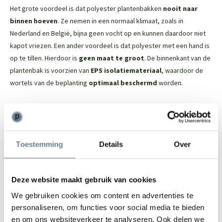
Het grote voordeel is dat polyester plantenbakken
nooit naar
binnen hoeven
. Ze nemen in een normaal klimaat, zoals in
Nederland en België, bijna geen vocht op en kunnen daardoor niet
kapot vriezen. Een ander voordeel is dat polyester met een hand is
op te tillen. Hierdoor is
geen maat te groot
. De binnenkant van de
plantenbak is voorzien van
EPS isolatiemateriaal
, waardoor de
wortels van de beplanting
optimaal beschermd
worden.
De Polyester plantenbak in het kort
Dit tijdloze model past in iedere tuin
Toestemming
Details
Over
Vorstbestendig; je kan de plantenbak in de winter buiten laten
staan
De binnenkant van de plantenbak is voorzien van EPS
Deze website maakt gebruik van cookies
isolatiemateriaal. Dit beschermt de wortels van de beplanting
Door het materiaal is het een lichtgewicht plantenbak
We gebruiken cookies om content en advertenties te
De plantenbak heeft een robuuste uitstraling en een mooie
personaliseren, om functies voor social media te bieden
en om ons websiteverkeer te analyseren. Ook delen we
randafwerking