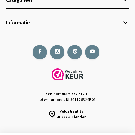
Informatie
KVK nummer:
777 512 13
btw-nummer:
NL861126324B01
Veldstraat 2a
4033AK, Lienden