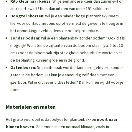
RAL-kleur naar keuze
: Wil je een andere kleur dan zuiver-wit of
antraciet-zwart? Kies dan uit een van onze 191 ralkleuren!
Hoogte inkorten
: Wil je een minder hoge plantenbak? Neem
hiervoor contact met ons op of vermeld de gewenste hoogte in
het opmerkingenveld tijdens de bestelprocedure.
Zonder bodem
: Wil je een plantenbak zonder bodem? Ook dit is
mogelijk! We laten de zijkanten van de bodem staan (ca. 5 tot 10
cm) zodat de bloembak zijn stevigheid behoudt. De wortels van
de beplanting kunnen groeien in de grond.
Gaten boren
: De plantenbak wordt standaard geleverd zonder
gaten in de bodem. Dit kun je eenvoudig zelf doen met een
ijzerboor. Wil je dit liever uitbesteden? Dan kunnen wij dit voor je
doen.
Materialen en maten
Het grote voordeel is dat polyester plantenbakken
nooit naar
binnen hoeven
. Ze nemen in een normaal klimaat, zoals in