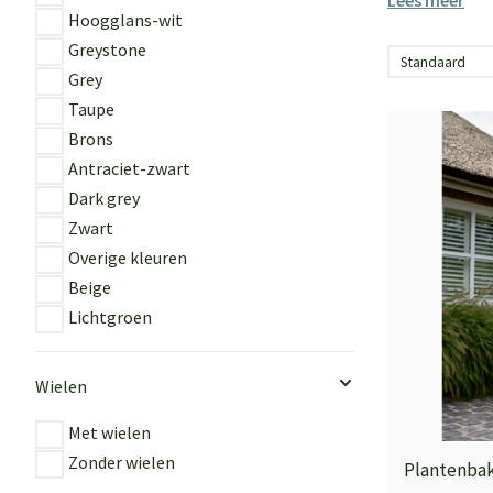
Lees meer
Hoogglans-wit
Greystone
Grey
Taupe
Brons
Antraciet-zwart
Dark grey
Zwart
Overige kleuren
Beige
Lichtgroen
Wielen
Met wielen
Zonder wielen
Plantenbak 