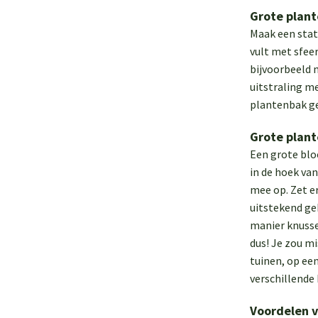
Grote plan
Maak een state
vult met sfee
bijvoorbeeld 
uitstraling m
plantenbak gee
Grote plan
Een grote bloe
in de hoek van
mee op. Zet e
uitstekend ge
manier knusse
dus! Je zou mi
tuinen, op een
verschillende
Voordelen v