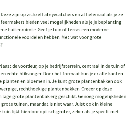
eze zijn op zichzelf al eyecatchers en al helemaal als je ze
 sfeermakers bieden veel mogelijkheden als je je beplanting
ene buitenruimte. Geef je tuin of terras een moderne
functionele voordelen hebben. Met wat voor grote
a?
ast de voordeur, op je bedrijfsterrein, centraal in de tuin of
een echte blikvanger. Door het formaat kun je er alle kanten
te planten en bloemen in. Je kunt grote plantenbakken ook
gwerpige, rechthoekige plantenbakken. Creëer op deze
en lage grote plantenbak erg geschikt. Genoeg mogelijkheden
rote tuinen, maar dat is niet waar. Juist ook in kleine
tuin lijkt hierdoor optisch groter, zeker als je speelt met