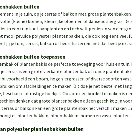
tenbakken buiten
ment in je tuin, op je terras of balkon met grote plantenbakken. D
rvolle (kleine) bomen, kleurrijke bloemen of dansend siergras. De
niet in een tuin kunt aanplanten en toch wilt genieten van een gro
et mooi gevulde polyester plantenbakken, die ook nog eens veel 
f jij je tuin, terras, balkon of bedrijfssterrein net dat beetje extr
tenbakken buiten toepassen
mbak of plantenbak is de perfecte toevoeging voor huis en tuin. Na
 je terras is een grote vierkante plantenbak of ronde plantenbak 
r bijvoorbeeld een boom, hoge siergrassen of diverse soorten vas
bruiken om afscheidingen te maken. Dit doe je het beste met lan
, beschutte of rustige hoekjes. Ook om een border te maken is e
sschien denken dat grote plantenbakken alleen geschikt zijn voor g
 terras of balkon kan een grote plantenbak het verschil maken. Je 
 hoogtes plantenbakken, bloembakken, bomen en vaste planten.
an polyester plantenbakken buiten