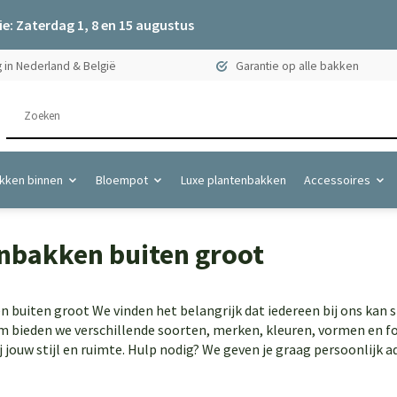
e: Zaterdag 1, 8 en 15 augustus
 in Nederland & België
Garantie op alle bakken
kken binnen
Bloempot
Luxe plantenbakken
Accessoires
nbakken buiten groot
 buiten groot We vinden het belangrijk dat iedereen bij ons kan 
m bieden we verschillende soorten, merken, kleuren, vormen en f
ij jouw stijl en ruimte. Hulp nodig? We geven je graag persoonlijk