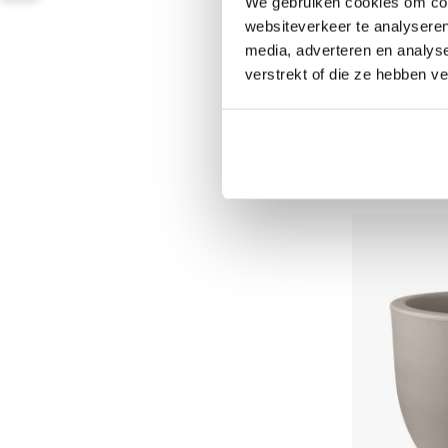
We gebruiken cookies om cont
websiteverkeer te analyseren
media, adverteren en analys
Plantenbak 
verstrekt of die ze hebben v
Op voorraad
249,00