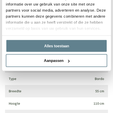
informatie over uw gebruik van onze site met onze
partners voor social media, adverteren en analyse. Deze
Specificaties
partners kunnen deze gegevens combineren met andere
informatie die u aan ze heeft verstrekt of die ze hebben
verzameld op basis van uw gebruik van hun services.
Merk
Luca lifestyle
Vorm
Vaas
Alles toestaan
Gebruik
Interieur en exterieur
Aanpassen
Materiaal
Fiberglass
Type
Bordo
Breedte
55 cm
Hoogte
110 cm