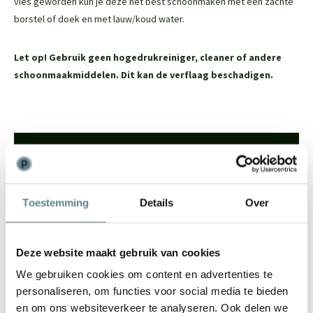
vies geworden kun je deze het best schoonmaken met een zachte
borstel of doek en met lauw/koud water.
Let op! Gebruik geen hogedrukreiniger, cleaner of andere
schoonmaakmiddelen. Dit kan de verflaag beschadigen.
We staan voor je klaar
Wil je advies of heb je een vraag? Neem contact op met ons
team!
Toestemming
Details
Over
Start chat
Deze website maakt gebruik van cookies
Bel
0344-228104
We gebruiken cookies om content en advertenties te
Mail
info@polyesterplantenbakken.nl
personaliseren, om functies voor social media te bieden
Whatsapp
0344-228104
en om ons websiteverkeer te analyseren. Ook delen we