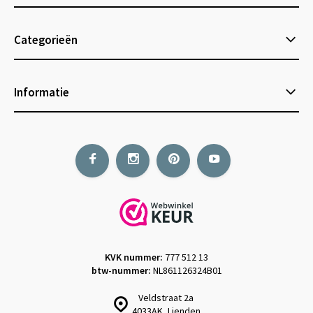
Categorieën
Informatie
KVK nummer:
777 512 13
btw-nummer:
NL861126324B01
Veldstraat 2a
4033AK, Lienden