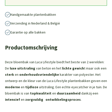
Handgemaakte plantenbakken
Verzending in Nederland & België
Garantie op alle bakken
Productomschrijving
Deze bloembak van Luca Lifestyle biedt het beste van 2 werelden:
De
luxe uitstraling
van beton en het
lichte gewich
t maar ook een
sterk
en
onderhoudsvriendelijke
karakter van polyester. Het
ontwerp en de kleur van de Luca Lifestyle plantenbakken geven een
moderne
en
tijdloze
uitstraling. Een echte eyecatcher in je tuin. De
bloembak is van
topkwaliteit
en
duurzaamheid
dankzij een
intensief
en
zorgvuldig
ontwikkelingsproces
.