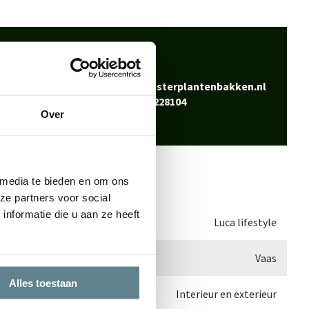
 klaar
Bel
0344-228104
vraag? Neem contact
Mail
info@polyesterplantenbakken.nl
Whatsapp
0344-228104
Over
 media te bieden en om ons
ze partners voor social
nformatie die u aan ze heeft
Luca lifestyle
Vaas
Alles toestaan
Interieur en exterieur