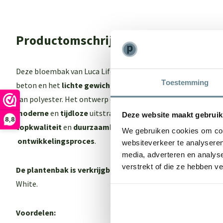
Productomschrijving
Deze bloembak van Luca Lifestyle biedt het beste van 2 were
Toestemming
beton en het
lichte gewich
t maar ook een
sterk
en
onderho
van polyester. Het ontwerp en de kleur van de Luca Lifestyl
moderne
en
tijdloze
uitstraling. Een echte eyecatcher in je 
Deze website maakt gebruik
8,8
topkwaliteit
en
duurzaamheid
dankzij een
intensief
en
zor
We gebruiken cookies om cont
ontwikkelingsproces
.
websiteverkeer te analyseren
media, adverteren en analys
verstrekt of die ze hebben v
De plantenbak is verkrijgbaar in 3 kleuren:
Antraciet, Natu
White.
Voordelen: