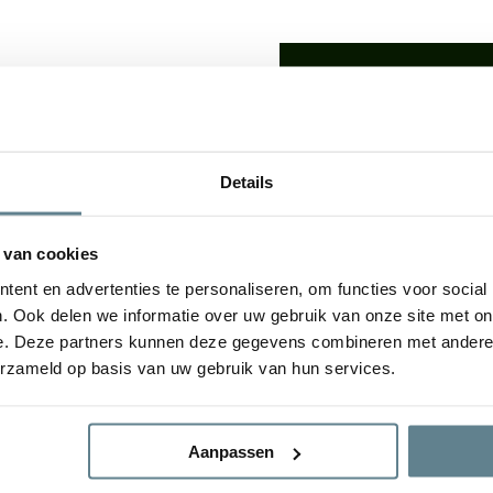
We staan voor je
Wil je advies of heb je een 
op met ons team!
lden: De
luxe uitstraling
van
Details
udsvriendelijke
karakter
Start chat
e plantenbakken geven een
tuin. De bloembak is van
 van cookies
gvuldig
Specificaties
ent en advertenties te personaliseren, om functies voor social
. Ook delen we informatie over uw gebruik van onze site met on
e. Deze partners kunnen deze gegevens combineren met andere i
Merk
erzameld op basis van uw gebruik van hun services.
ral Concrete en Antique
Vorm
Aanpassen
Gebruik