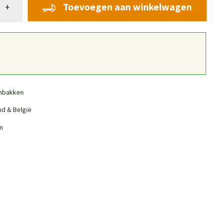
Toevoegen aan winkelwagen
+
nbakken
nd & België
n