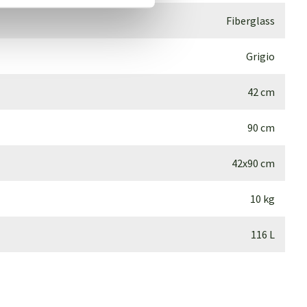
Fiberglass
Grigio
42 cm
90 cm
42x90 cm
10 kg
116 L