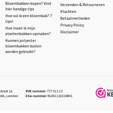
Bloembakken kopen? Vind
Verzenden & Retourneren
hier handige tips
Klachten
Hoe vul ik een bloembak? 7
Betaalmethoden
tips!
Privacy Policy
Hoe moet ik mijn
Disclaimer
plantenbakken opmaken?
Kunnen polyester
bloembakken buiten
worden gebruikt?
straat 2a
KVK nummer:
777 512 13
3AK, Lienden
btw-nummer:
NL861126324B01