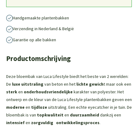
Handgemaakte plantenbakken
Verzending in Nederland & België
Garantie op alle bakken
Productomschrijving
Deze bloembak van Luca Lifestyle biedt het beste van 2 werelden:
De
luxe uitstraling
van beton en het
lichte gewich
t maar ook een
sterk
en
onderhoudsvriendelijke
karakter van polyester. Het
ontwerp en de kleur van de Luca Lifestyle plantenbakken geven een
moderne
en
tijdloze
uitstraling. Een echte eyecatcher in je tuin. De
bloembak is van
topkwaliteit
en
duurzaamheid
dankzij een
intensief
en
zorgvuldig
ontwikkelingsproces
.