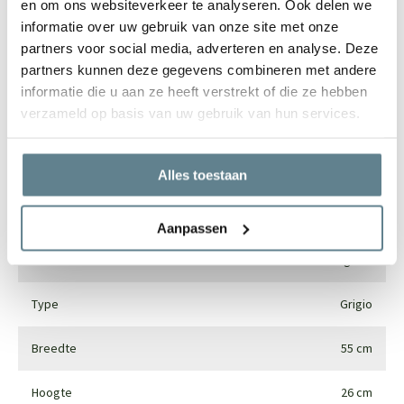
en om ons websiteverkeer te analyseren. Ook delen we
informatie over uw gebruik van onze site met onze
partners voor social media, adverteren en analyse. Deze
partners kunnen deze gegevens combineren met andere
Specificaties
informatie die u aan ze heeft verstrekt of die ze hebben
verzameld op basis van uw gebruik van hun services.
Merk
Luca lifestyle
Vorm
Rond
Alles toestaan
Gebruik
Interieur en exterieur
Aanpassen
Materiaal
Fiberglass
Type
Grigio
Breedte
55 cm
Hoogte
26 cm