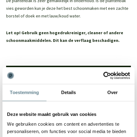
De plantenbak is zeer gemakkelijk in onderhoud. Is de plantenbak
vies geworden kun je deze het best schoonmaken met een zachte
borstel of doek en met lauw/koud water.
Let op! Gebruik geen hogedrukreiniger, cleaner of andere
schoonmaakmiddelen. Dit kan de verflaag beschadigen.
We staan voor je klaar
Wil je advies of heb je een vraag? Neem contact op met ons
Toestemming
Details
Over
team!
Start chat
Deze website maakt gebruik van cookies
Bel
0344-228104
We gebruiken cookies om content en advertenties te
Mail
info@polyesterplantenbakken.nl
personaliseren, om functies voor social media te bieden
Whatsapp
0344-228104