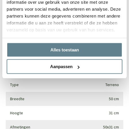
informatie over uw gebruik van onze site met onze
partners voor social media, adverteren en analyse. Deze
Specificaties
partners kunnen deze gegevens combineren met andere
informatie die u aan ze heeft verstrekt of die ze hebben
Merk
Luca lifestyle
verzameld op basis van uw gebruik van hun services.
Vorm
Rond
Alles toestaan
Gebruik
Interieur en exterieur
Aanpassen
Materiaal
Fiberglass
Type
Terreno
Breedte
50 cm
Hoogte
31 cm
Afmetingen
50x31 cm