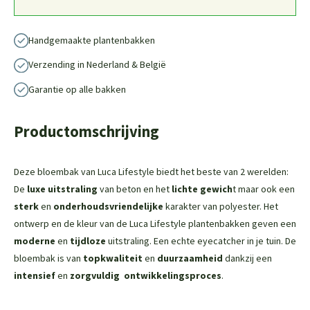
Handgemaakte plantenbakken
Verzending in Nederland & België
Garantie op alle bakken
Productomschrijving
Deze bloembak van Luca Lifestyle biedt het beste van 2 werelden:
De
luxe uitstraling
van beton en het
lichte gewich
t maar ook een
sterk
en
onderhoudsvriendelijke
karakter van polyester. Het
ontwerp en de kleur van de Luca Lifestyle plantenbakken geven een
moderne
en
tijdloze
uitstraling. Een echte eyecatcher in je tuin. De
bloembak is van
topkwaliteit
en
duurzaamheid
dankzij een
intensief
en
zorgvuldig
ontwikkelingsproces
.