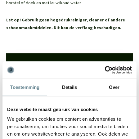
borstel of doek en met lauw/koud water.
Let op!
Gebruik geen hogedrukreiniger, cleaner of andere
schoonmaakmiddelen. Dit kan de verflaag beschadigen.
We staan voor je klaar
Wil je advies of heb je een vraag? Neem contact op met ons
team!
Toestemming
Details
Over
Start chat
Deze website maakt gebruik van cookies
Bel
0344-228104
Mail
info@polyesterplantenbakken.nl
We gebruiken cookies om content en advertenties te
Whatsapp
0344-228104
personaliseren, om functies voor social media te bieden
en om ons websiteverkeer te analyseren. Ook delen we