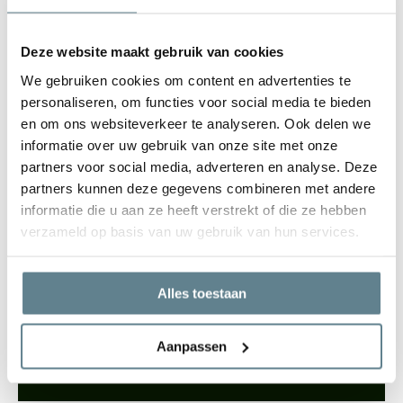
gerecyclede materialen. Niet alleen de materialen zelf, maar ook
het design en de functionaliteit is wat de Ecopots zo bijzonder
Deze website maakt gebruik van cookies
maakt. Met een Ecopots in je huis of tuin, weet je zeker dat je een
We gebruiken cookies om content en advertenties te
prachtige eye-catcher hebt die lang mee gaat.
personaliseren, om functies voor social media te bieden
en om ons websiteverkeer te analyseren. Ook delen we
informatie over uw gebruik van onze site met onze
partners voor social media, adverteren en analyse. Deze
partners kunnen deze gegevens combineren met andere
We staan voor je klaar
informatie die u aan ze heeft verstrekt of die ze hebben
Wil je advies of heb je een vraag? Neem contact op met ons
verzameld op basis van uw gebruik van hun services.
team!
Start chat
Alles toestaan
Bel
0344-228104
Aanpassen
Mail
info@polyesterplantenbakken.nl
Whatsapp
0344-228104