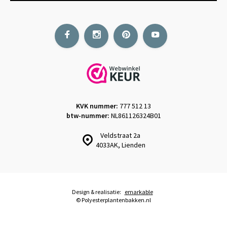
KVK nummer:
777 512 13
btw-nummer:
NL861126324B01
Veldstraat 2a
4033AK, Lienden
Design & realisatie:
emarkable
© Polyesterplantenbakken.nl