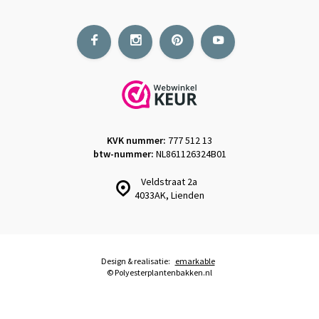
KVK nummer:
777 512 13
btw-nummer:
NL861126324B01
Veldstraat 2a
4033AK, Lienden
Design & realisatie:
emarkable
© Polyesterplantenbakken.nl