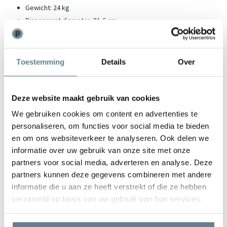
Gewicht: 24 kg
Binnenmaat diameter: 81,6 cm
De wielen kunnen een gewicht dragen tot 150 kg
Garantie op breuk- en productfouten: levenslang (!)
Bij buiten gebruik dien je de plug uit de bodem te halen, zodat
Toestemming
Details
Over
de plantenbak een goede afwatering heeft. Bij binnen gebruik
dien je de plug erin te laten.
Deze website maakt gebruik van cookies
Over Ecopots
We gebruiken cookies om content en advertenties te
personaliseren, om functies voor social media te bieden
Ecopots zijn duurzame plantenbakken die worden gemaakt van
en om ons websiteverkeer te analyseren. Ook delen we
gerecyclede materialen. Niet alleen de materialen zelf, maar ook
informatie over uw gebruik van onze site met onze
het design en de functionaliteit is wat de Ecopots zo bijzonder
partners voor social media, adverteren en analyse. Deze
maakt. Met een Ecopots in je huis of tuin, weet je zeker dat je een
partners kunnen deze gegevens combineren met andere
prachtige eye-catcher hebt die lang mee gaat.
informatie die u aan ze heeft verstrekt of die ze hebben
verzameld op basis van uw gebruik van hun services.