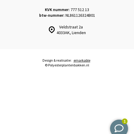
KVK nummer:
777 512 13
btw-nummer:
NL861126324B01
Veldstraat 2a
4033AK, Lienden
Design & realisatie:
emarkable
© Polyesterplantenbakken.nl