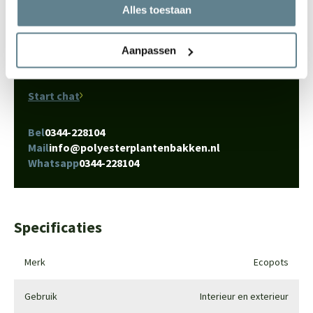
Alles toestaan
We staan voor je klaar
Wil je advies of heb je een vraag? Neem contact op met ons
Aanpassen
team!
Start chat
Bel
0344-228104
Mail
info@polyesterplantenbakken.nl
Whatsapp
0344-228104
Specificaties
Merk
Ecopots
Gebruik
Interieur en exterieur