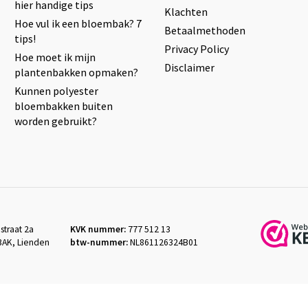
hier handige tips
Klachten
Hoe vul ik een bloembak? 7
Betaalmethoden
tips!
Privacy Policy
Hoe moet ik mijn
Disclaimer
plantenbakken opmaken?
Kunnen polyester
bloembakken buiten
worden gebruikt?
straat 2a
KVK nummer:
777 512 13
3AK, Lienden
btw-nummer:
NL861126324B01