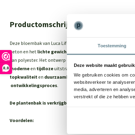
Productomschrijving
Deze bloembak van Luca Lifestyle biedt het beste van 2 were
Toestemming
beton en het
lichte gewich
t maar ook een
sterk
en
onderho
van polyester. Het ontwerp en de kleur van de Luca Lifestyl
Deze website maakt gebruik
moderne
en
tijdloze
uitstraling. Een echte eyecatcher in je 
8,8
We gebruiken cookies om cont
topkwaliteit
en
duurzaamheid
dankzij een
intensief
en
zor
websiteverkeer te analyseren
ontwikkelingsproces
.
media, adverteren en analys
verstrekt of die ze hebben v
De plantenbak is verkrijgbaar in 3 kleuren:
Zwart, Wit en gr
Voordelen: