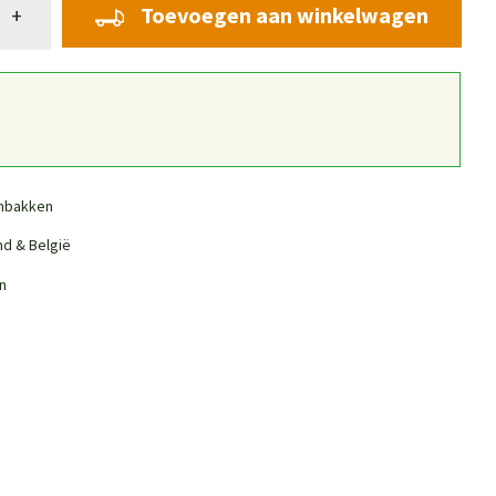
Toevoegen aan winkelwagen
+
nbakken
nd & België
n