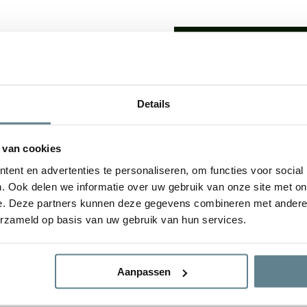
We staan voor je
Wil je advies of heb je een 
op met ons team!
lden: De
luxe uitstraling
van
Details
udsvriendelijke
karakter
Start chat
e plantenbakken geven een
 van cookies
tuin. De bloembak is van
ent en advertenties te personaliseren, om functies voor social
gvuldig
Specificaties
. Ook delen we informatie over uw gebruik van onze site met on
e. Deze partners kunnen deze gegevens combineren met andere i
erzameld op basis van uw gebruik van hun services.
Merk
ijs
Vorm
Aanpassen
Gebruik