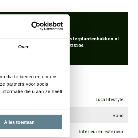
 klaar
Bel
0344-228104
vraag? Neem contact
Mail
info@polyesterplantenbakken.nl
Whatsapp
0344-228104
Over
 media te bieden en om ons
ze partners voor social
nformatie die u aan ze heeft
Luca lifestyle
Rond
Alles toestaan
Interieur en exterieur