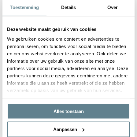
een
Coating spray
.
Toestemming
Details
Over
Luxe polyester plantenbakken ★★★★★
Deze website maakt gebruik van cookies
Adezz is een jong en dynamisch Nederlands merk. Je herkent de
We gebruiken cookies om content en advertenties te
plantenbakken aan de moderne, maar toch tijdloze uitstraling.
personaliseren, om functies voor social media te bieden
Doordat er tijdens het productieproces veel aandacht wordt
en om ons websiteverkeer te analyseren. Ook delen we
besteed aan alle processen, zijn de plantenbakken kwalitatief een
informatie over uw gebruik van onze site met onze
stuk beter dan andere plantenbakken. Het materiaal is dikker, de
partners voor social media, adverteren en analyse. Deze
plantenbak is kleurvaster en ook nog eens een stuk sterker. Dit
partners kunnen deze gegevens combineren met andere
alles wordt netjes en naadloos afgewerkt. Wist je dat inmiddels al
informatie die u aan ze heeft verstrekt of die ze hebben
veel mensen de polyester plantenbakken al in de tuin hebben
verzameld op basis van uw gebruik van hun services.
staan? Je vindt hier de
klantenfoto's
.
Alles toestaan
Aanpassen