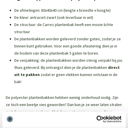
De afmetingen: 80x40x40 cm (lengte x breedte x hoogte)
De kleur: antraciet-zwart (ook leverbaar in wit)
De structuur: de Carrez plantenbak heeft een mooie lichte
structuur
De plantenbakken worden geleverd zonder gaten, zodat je ze
binnen kunt gebruiken. Voor een goede afwatering dien je in
de bodem van deze plantenbak 5 gaten te boren.
De verpakking: de plantenbakken worden stevig verpakt bij jou
thuis geleverd. Bij ontvangst dien je de plantenbakken
direct
uit te pakken
zodat er geen vlekken kunnen ontstaan in de
bak!
De polyester plantenbakken hebben weinig onderhoud nodig. Zijn
ze toch een beetje vies geworden? Dan kun je ze weer laten stralen
met de
recovery package
. Met deze set reinig je eenvoudig je
plantenbak en zorg je ervoor dat de plantenbak er na van loop van
tijd weer als nieuw uit gaat zien. In deze set zit een
Cleaner
en