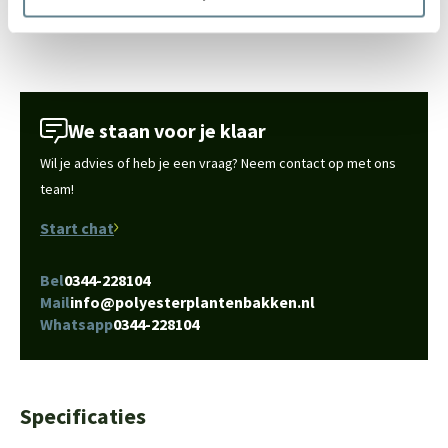
in de tuin hebben staan? Je vindt hier de
Adezz klantenfoto's
.
We staan voor je klaar
Wil je advies of heb je een vraag? Neem contact op met ons
team!
Start chat
Bel
0344-228104
Mail
info@polyesterplantenbakken.nl
Whatsapp
0344-228104
Specificaties