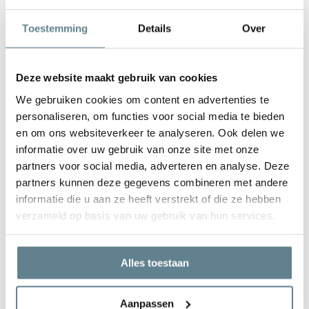
De kwaliteit van Adezz plantenbakken
Toestemming
Details
Over
De plantenbakken zijn
kleurvast.
Alle polyester plantenbakken zijn
vorst- en regenbestendig
. Je
kunt ze het hele jaar door buiten laten staan.
Deze website maakt gebruik van cookies
Dankzij het
EPS-isolatiemateriaal
aan de binnenzijde zijn je
We gebruiken cookies om content en advertenties te
wortels beter beschermt en is de plantenbak nog steviger.
personaliseren, om functies voor social media te bieden
en om ons websiteverkeer te analyseren. Ook delen we
Luxe polyester plantenbakken
★★★★★
informatie over uw gebruik van onze site met onze
partners voor social media, adverteren en analyse. Deze
Adezz is een jong en dynamisch Nederlands merk. Je herkent de
partners kunnen deze gegevens combineren met andere
plantenbakken aan de moderne, maar toch tijdloze uitstraling.
informatie die u aan ze heeft verstrekt of die ze hebben
Doordat er tijdens het productieproces veel aandacht wordt
verzameld op basis van uw gebruik van hun services.
besteed aan alle processen, zijn de plantenbakken van Adezz
kwalitatief een stuk beter dan andere plantenbakken. Het materiaal
Alles toestaan
is dikker, de plantenbak is kleurvaster en ook nog eens een stuk
sterker. Dit alles wordt netjes en naadloos afgewerkt. Wist je dat
inmiddels al veel mensen de polyester plantenbakken van Adezz al
Aanpassen