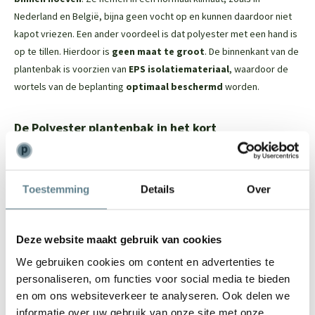
Nederland en België, bijna geen vocht op en kunnen daardoor niet
kapot vriezen. Een ander voordeel is dat polyester met een hand is
op te tillen. Hierdoor is
geen maat te groot
. De binnenkant van de
plantenbak is voorzien van
EPS isolatiemateriaal
, waardoor de
wortels van de beplanting
optimaal beschermd
worden.
De Polyester plantenbak in het kort
Dit tijdloze model past in iedere tuin
Vorstbestendig; je kan de plantenbak in de winter buiten laten
Toestemming
Details
Over
staan
De binnenkant van de plantenbak is voorzien van EPS
isolatiemateriaal. Dit beschermt de wortels van de beplanting
Deze website maakt gebruik van cookies
Door het materiaal is het een lichtgewicht plantenbak
We gebruiken cookies om content en advertenties te
De plantenbak heeft een robuuste uitstraling en een mooie
personaliseren, om functies voor social media te bieden
randafwerking
en om ons websiteverkeer te analyseren. Ook delen we
Door en door gekleurd, ruime keuze uit ral kleuren
informatie over uw gebruik van onze site met onze