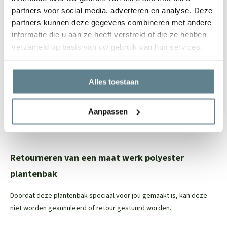
Vele maatwerk opties mogelijk
partners voor social media, adverteren en analyse. Deze
Let op: de onderkant van de polyester plantenbak is niet (netjes)
partners kunnen deze gegevens combineren met andere
afgewerkt, maar dit is niet zichtbaar
informatie die u aan ze heeft verstrekt of die ze hebben
verzameld op basis van uw gebruik van hun services.
Eenvoudig onderhoud
Om de polyester plantenbak zo stralend mogelijk te houden, raden
Alles toestaan
we aan om de
recovery package
te gebruiken. Met deze set reinig
je eenvoudig je polyester plantenbak en zorg je ervoor dat de jouw
Aanpassen
plantenbak er na van loop van tijd weer als nieuw uit gaat zien. In
deze set zit een
Cleaner
en een
Coating spray.
Retourneren van een maat werk polyester
plantenbak
Doordat deze plantenbak speciaal voor jou gemaakt is, kan deze
niet worden geannuleerd of retour gestuurd worden.