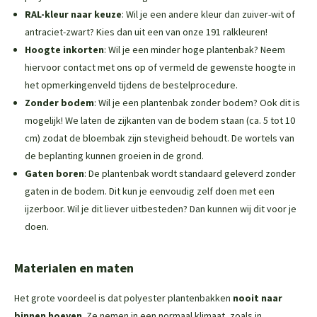
RAL-kleur naar keuze
: Wil je een andere kleur dan zuiver-wit of
antraciet-zwart? Kies dan uit een van onze 191 ralkleuren!
Hoogte inkorten
: Wil je een minder hoge plantenbak? Neem
hiervoor contact met ons op of vermeld de gewenste hoogte in
het opmerkingenveld tijdens de bestelprocedure.
Zonder bodem
: Wil je een plantenbak zonder bodem? Ook dit is
mogelijk! We laten de zijkanten van de bodem staan (ca. 5 tot 10
cm) zodat de bloembak zijn stevigheid behoudt. De wortels van
de beplanting kunnen groeien in de grond.
Gaten boren
: De plantenbak wordt standaard geleverd zonder
gaten in de bodem. Dit kun je eenvoudig zelf doen met een
ijzerboor. Wil je dit liever uitbesteden? Dan kunnen wij dit voor je
doen.
Materialen en maten
Het grote voordeel is dat polyester plantenbakken
nooit naar
binnen hoeven
. Ze nemen in een normaal klimaat, zoals in