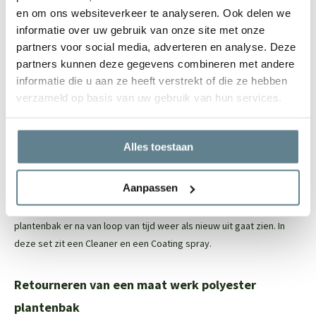
en om ons websiteverkeer te analyseren. Ook delen we
De plantenbak heeft een robuuste uitstraling en een mooie
informatie over uw gebruik van onze site met onze
randafwerking
partners voor social media, adverteren en analyse. Deze
Door en door gekleurd, ruime keuze uit ral kleuren
partners kunnen deze gegevens combineren met andere
Vele maatwerk opties mogelijk
informatie die u aan ze heeft verstrekt of die ze hebben
Let op: de onderkant van de polyester plantenbak is niet (netjes)
verzameld op basis van uw gebruik van hun services.
afgewerkt, maar dit is niet zichtbaar
Eenvoudig onderhoud
Alles toestaan
Om de polyester plantenbak zo stralend mogelijk te houden, raden
Aanpassen
we aan om de
recovery package
te gebruiken. Met deze set reinig
je eenvoudig je polyester plantenbak en zorg je ervoor dat de jouw
plantenbak er na van loop van tijd weer als nieuw uit gaat zien. In
deze set zit een
Cleaner
en een
Coating spray.
Retourneren van een maat werk polyester
plantenbak