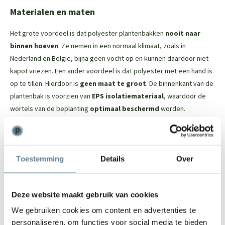
Materialen en maten
Het grote voordeel is dat polyester plantenbakken
nooit naar
binnen hoeven
. Ze nemen in een normaal klimaat, zoals in
Nederland en België, bijna geen vocht op en kunnen daardoor niet
kapot vriezen. Een ander voordeel is dat polyester met een hand is
op te tillen. Hierdoor is
geen maat te groot
. De binnenkant van de
plantenbak is voorzien van
EPS isolatiemateriaal
, waardoor de
wortels van de beplanting
optimaal beschermd
worden.
De Polyester plantenbak in het kort
Toestemming
Details
Over
Dit tijdloze model past in iedere tuin
Vorstbestendig; je kan de plantenbak in de winter buiten laten
staan
Deze website maakt gebruik van cookies
De binnenkant van de plantenbak is voorzien van EPS
isolatiemateriaal. Dit beschermt de wortels van de beplanting
We gebruiken cookies om content en advertenties te
Door het materiaal is het een lichtgewicht plantenbak
personaliseren, om functies voor social media te bieden