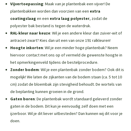
Vijvertoepassing
: Maak van je plantenbak een vijver! De
plantenbakken worden dan voorzien van een
extra
coatingslaag
en een
extra laag polyester
, zodat de
polyester bak bestand is tegen de waterdruk.
RAL-kleur naar keuze
: Wil je een andere kleur dan zuiver-wit of
antraciet-zwart? Kies dan uit een van onze 191 ralkleuren!
Hoogte inkorten
: Wil je een minder hoge plantenbak? Neem
hiervoor contact met ons op of vermeld de gewenste hoogte in
het opmerkingenveld tijdens de bestelprocedure.
Zonder bodem
: Wil je een plantenbak zonder bodem? Ook dit is
mogelijk! We laten de zijkanten van de bodem staan (ca. 5 tot 10
cm) zodat de bloembak zijn stevigheid behoudt. De wortels van
de beplanting kunnen groeien in de grond.
Gaten boren
: De plantenbak wordt standaard geleverd zonder
gaten in de bodem. Dit kun je eenvoudig zelf doen met een
ijzerboor. Wil je dit liever uitbesteden? Dan kunnen wij dit voor je
doen.