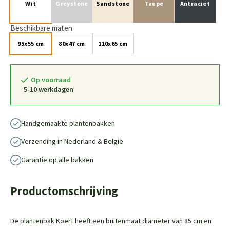
Wit
Greystone
Sandstone
Taupe
Antraciet
Beschikbare maten
95x55 cm
80x47 cm
110x65 cm
Op voorraad
5-10 werkdagen
Handgemaakte plantenbakken
Verzending in Nederland & België
Garantie op alle bakken
Productomschrijving
De plantenbak Koert heeft een buitenmaat diameter van 85 cm en