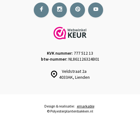
KVK nummer:
777 512 13
btw-nummer:
NL861126324B01
Veldstraat 2a
4033AK, Lienden
Design & realisatie:
emarkable
© Polyesterplantenbakken.nl