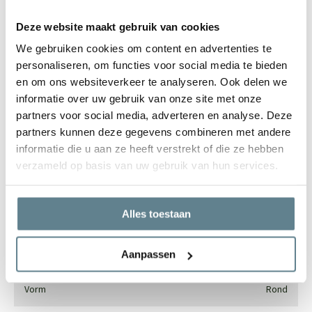
Deze website maakt gebruik van cookies
We gebruiken cookies om content en advertenties te
We staan voor je klaar
personaliseren, om functies voor social media te bieden
Wil je advies of heb je een vraag? Neem contact op met ons
en om ons websiteverkeer te analyseren. Ook delen we
team!
informatie over uw gebruik van onze site met onze
partners voor social media, adverteren en analyse. Deze
Start chat
partners kunnen deze gegevens combineren met andere
informatie die u aan ze heeft verstrekt of die ze hebben
Bel
0344-228104
verzameld op basis van uw gebruik van hun services.
Mail
info@polyesterplantenbakken.nl
Whatsapp
0344-228104
Alles toestaan
Specificaties
Aanpassen
Vorm
Rond