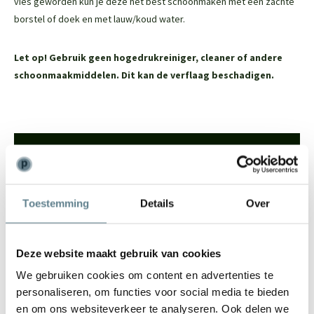
vies geworden kun je deze het best schoonmaken met een zachte
borstel of doek en met lauw/koud water.
Let op! Gebruik geen hogedrukreiniger, cleaner of andere
schoonmaakmiddelen. Dit kan de verflaag beschadigen.
We staan voor je klaar
Wil je advies of heb je een vraag? Neem contact op met ons
team!
Toestemming
Details
Over
Start chat
Deze website maakt gebruik van cookies
Bel
0344-228104
We gebruiken cookies om content en advertenties te
Mail
info@polyesterplantenbakken.nl
personaliseren, om functies voor social media te bieden
Whatsapp
0344-228104
en om ons websiteverkeer te analyseren. Ook delen we