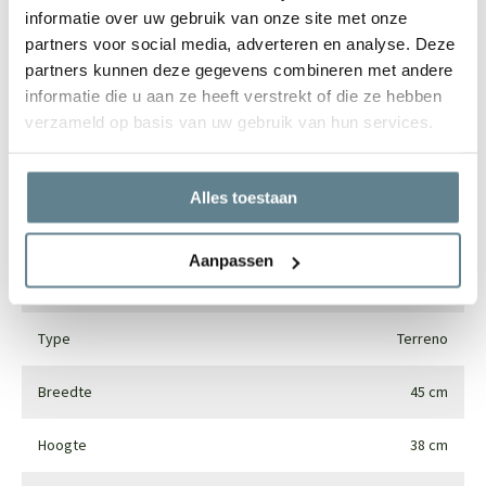
informatie over uw gebruik van onze site met onze
partners voor social media, adverteren en analyse. Deze
Specificaties
partners kunnen deze gegevens combineren met andere
informatie die u aan ze heeft verstrekt of die ze hebben
verzameld op basis van uw gebruik van hun services.
Merk
Luca lifestyle
Vorm
Rond
Alles toestaan
Gebruik
Interieur en exterieur
Aanpassen
Materiaal
Fiberglass
Type
Terreno
Breedte
45 cm
Hoogte
38 cm