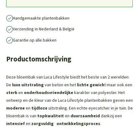
Handgemaakte plantenbakken
Verzending in Nederland & België
Garantie op alle bakken
Productomschrijving
Deze bloembak van Luca Lifestyle biedt het beste van 2 werelden:
De
luxe uitstraling
van beton en het
lichte gewich
t maar ook een
sterk
en
onderhoudsvriendelijke
karakter van polyester. Het
ontwerp en de kleur van de Luca Lifestyle plantenbakken geven een
moderne
en
tijdloze
uitstraling. Een echte eyecatcher in je tuin. De
bloembak is van
topkwaliteit
en
duurzaamheid
dankzij een
intensief
en
zorgvuldig
ontwikkelingsproces
.