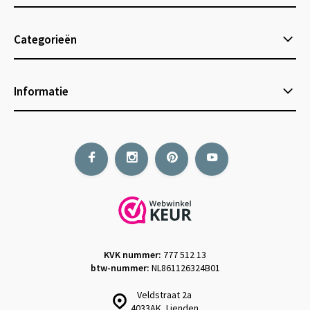
Categorieën
Informatie
KVK nummer:
777 512 13
btw-nummer:
NL861126324B01
Veldstraat 2a
4033AK, Lienden