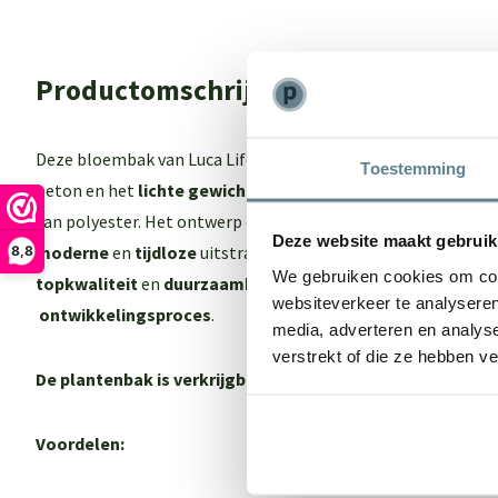
Productomschrijving
Deze bloembak van Luca Lifestyle biedt het beste van 2 were
Toestemming
beton en het
lichte gewich
t maar ook een
sterk
en
onderho
van polyester. Het ontwerp en de kleur van de Luca Lifestyl
Deze website maakt gebruik
moderne
en
tijdloze
uitstraling. Een echte eyecatcher in je 
8,8
We gebruiken cookies om cont
topkwaliteit
en
duurzaamheid
dankzij een
intensief
en
zor
websiteverkeer te analyseren
ontwikkelingsproces
.
media, adverteren en analys
verstrekt of die ze hebben v
De plantenbak is verkrijgbaar in 3 kleuren:
Earth, Clay, San
Voordelen: