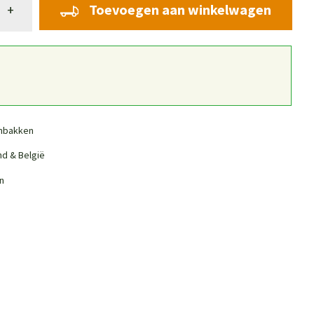
Toevoegen aan winkelwagen
+
nbakken
nd & België
n