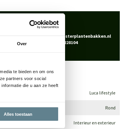
 klaar
Bel
0344-228104
vraag? Neem contact
Mail
info@polyesterplantenbakken.nl
Whatsapp
0344-228104
Over
 media te bieden en om ons
ze partners voor social
nformatie die u aan ze heeft
Luca lifestyle
Rond
Alles toestaan
Interieur en exterieur