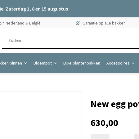
e: Zaterdag 1, 8 en 15 augustus
 in Nederland & België
Garantie op alle bakken
kken binnen
Bloempot
Luxe plantenbakken
Accessoires
New egg pot
630,00