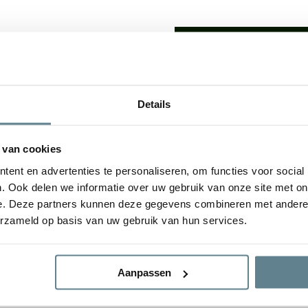
We staan voor je
Wil je advies of heb je een 
op met ons team!
lden: De
luxe uitstraling
van
Details
udsvriendelijke
karakter
Start chat
e plantenbakken geven een
 van cookies
tuin. De bloembak is van
ent en advertenties te personaliseren, om functies voor social
gvuldig
Specificaties
. Ook delen we informatie over uw gebruik van onze site met on
e. Deze partners kunnen deze gegevens combineren met andere i
erzameld op basis van uw gebruik van hun services.
Merk
d
Vorm
Aanpassen
Gebruik