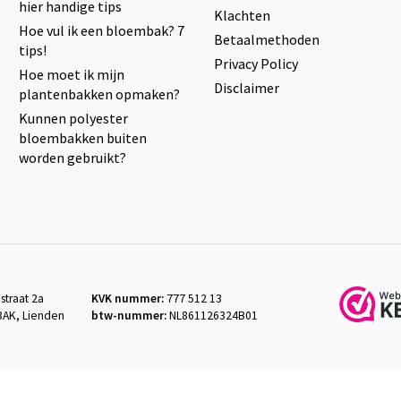
hier handige tips
Klachten
Hoe vul ik een bloembak? 7
Betaalmethoden
tips!
Privacy Policy
Hoe moet ik mijn
Disclaimer
plantenbakken opmaken?
Kunnen polyester
bloembakken buiten
worden gebruikt?
straat 2a
KVK nummer:
777 512 13
3AK, Lienden
btw-nummer:
NL861126324B01