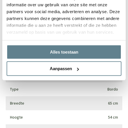
informatie over uw gebruik van onze site met onze
partners voor social media, adverteren en analyse. Deze
Specificaties
partners kunnen deze gegevens combineren met andere
informatie die u aan ze heeft verstrekt of die ze hebben
verzameld op basis van uw gebruik van hun services.
Merk
Luca lifestyle
Vorm
Rond
Alles toestaan
Gebruik
Interieur en exterieur
Aanpassen
Materiaal
Fiberglass
Type
Bordo
Breedte
65 cm
Hoogte
54 cm