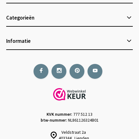
Categorieën
Informatie
KVK nummer:
777 512 13
btw-nummer:
NL861126324B01
Veldstraat 2a
4033AK, Lienden