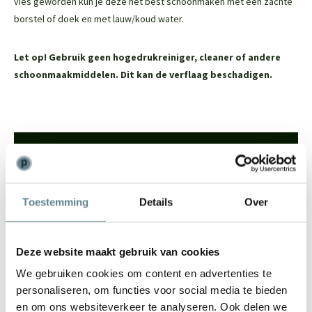
vies geworden kun je deze het best schoonmaken met een zachte
borstel of doek en met lauw/koud water.
Let op! Gebruik geen hogedrukreiniger, cleaner of andere
schoonmaakmiddelen. Dit kan de verflaag beschadigen.
We staan voor je klaar
Wil je advies of heb je een vraag? Neem contact op met ons
team!
Toestemming
Details
Over
Start chat
Deze website maakt gebruik van cookies
Bel
0344-228104
We gebruiken cookies om content en advertenties te
Mail
info@polyesterplantenbakken.nl
personaliseren, om functies voor social media te bieden
Whatsapp
0344-228104
en om ons websiteverkeer te analyseren. Ook delen we