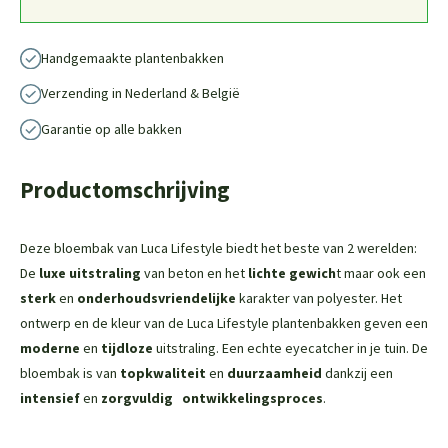
Handgemaakte plantenbakken
Verzending in Nederland & België
Garantie op alle bakken
Productomschrijving
Deze bloembak van Luca Lifestyle biedt het beste van 2 werelden:
De
luxe uitstraling
van beton en het
lichte gewich
t maar ook een
sterk
en
onderhoudsvriendelijke
karakter van polyester. Het
ontwerp en de kleur van de Luca Lifestyle plantenbakken geven een
moderne
en
tijdloze
uitstraling. Een echte eyecatcher in je tuin. De
bloembak is van
topkwaliteit
en
duurzaamheid
dankzij een
intensief
en
zorgvuldig
ontwikkelingsproces
.