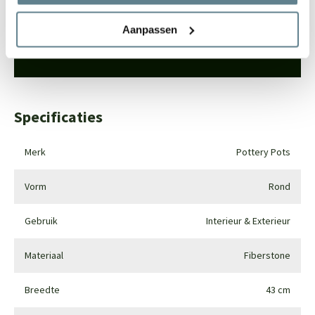
Bel
0344-228104
Aanpassen
Mail
info@polyesterplantenbakken.nl
Whatsapp
0344-228104
Specificaties
Merk
Pottery Pots
Vorm
Rond
Gebruik
Interieur & Exterieur
Materiaal
Fiberstone
Breedte
43 cm