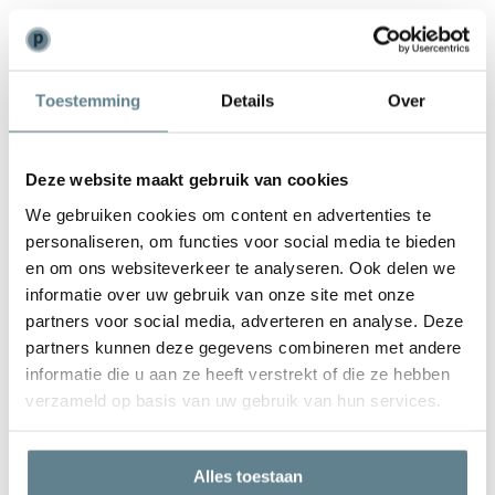
Weinig onderhoud
De plantenbak is zeer gemakkelijk in onderhoud. Is de plantenbak
Toestemming
Details
Over
vies geworden kun je deze het best schoonmaken met een zachte
borstel of doek en met lauw water. Gebruik
geen
agressieve
schoonmaakmiddelen.
Deze website maakt gebruik van cookies
We gebruiken cookies om content en advertenties te
personaliseren, om functies voor social media te bieden
en om ons websiteverkeer te analyseren. Ook delen we
informatie over uw gebruik van onze site met onze
partners voor social media, adverteren en analyse. Deze
partners kunnen deze gegevens combineren met andere
We staan voor je klaar
informatie die u aan ze heeft verstrekt of die ze hebben
Wil je advies of heb je een vraag? Neem contact op met ons
verzameld op basis van uw gebruik van hun services.
team!
Start chat
Alles toestaan