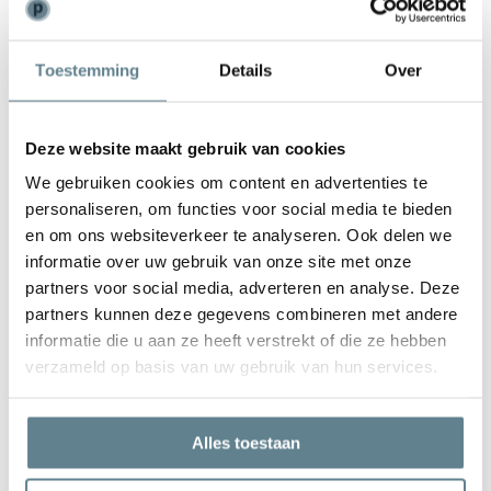
Weinig onderhoud
Toestemming
Details
Over
De plantenbak is zeer gemakkelijk in onderhoud. Is de plantenbak
vies geworden kun je deze het best schoonmaken met een zachte
borstel of doek en met lauw water. Gebruik
geen
agressieve
Deze website maakt gebruik van cookies
schoonmaakmiddelen.
We gebruiken cookies om content en advertenties te
personaliseren, om functies voor social media te bieden
en om ons websiteverkeer te analyseren. Ook delen we
informatie over uw gebruik van onze site met onze
partners voor social media, adverteren en analyse. Deze
We staan voor je klaar
partners kunnen deze gegevens combineren met andere
Wil je advies of heb je een vraag? Neem contact op met ons
informatie die u aan ze heeft verstrekt of die ze hebben
team!
verzameld op basis van uw gebruik van hun services.
Start chat
Alles toestaan
Bel
0344-228104
Mail
info@polyesterplantenbakken.nl