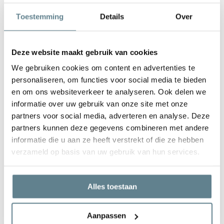
De plantenbak is zeer gemakkelijk in onderhoud. Is de plantenbak
Toestemming
Details
Over
vies geworden kun je deze het best schoonmaken met een zachte
borstel of doek en met lauw water. Gebruik
geen
agressieve
schoonmaakmiddelen.
Deze website maakt gebruik van cookies
We gebruiken cookies om content en advertenties te
personaliseren, om functies voor social media te bieden
en om ons websiteverkeer te analyseren. Ook delen we
informatie over uw gebruik van onze site met onze
We staan voor je klaar
partners voor social media, adverteren en analyse. Deze
Wil je advies of heb je een vraag? Neem contact op met ons
partners kunnen deze gegevens combineren met andere
team!
informatie die u aan ze heeft verstrekt of die ze hebben
verzameld op basis van uw gebruik van hun services.
Start chat
Bel
0344-228104
Alles toestaan
Mail
info@polyesterplantenbakken.nl
Whatsapp
0344-228104
Aanpassen