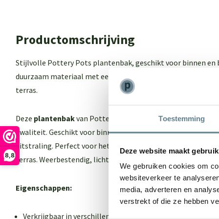
Productomschrijving
Stijlvolle Pottery Pots plantenbak, geschikt voor binnen en
duurzaam materiaal met een moderne uitstraling. Perfect vo
terras.
Deze
plantenbak
van Pottery pots combineert tijdloos des
Toestemming
kwaliteit. Geschikt voor binnen en buiten, gemaakt van duu
uitstraling. Perfect voor het stijlvol presenteren van planten 
Deze website maakt gebruik
8,8
terras. Weerbestendig, licht van gewicht en zeer eenvoudig 
We gebruiken cookies om cont
websiteverkeer te analyseren
Eigenschappen:
media, adverteren en analys
verstrekt of die ze hebben v
Verkrijgbaar in verschillende kleuren en maten