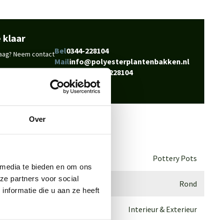
 klaar
Bel
0344-228104
vraag? Neem contact
Mail
info@polyesterplantenbakken.nl
Whatsapp
0344-228104
Over
Pottery Pots
 media te bieden en om ons
ze partners voor social
Rond
nformatie die u aan ze heeft
Interieur & Exterieur