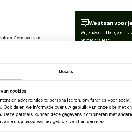
We staan voor je
Wil je advies of heb je een 
 buiten. Gemaakt van
op met ons team!
or elke woonruimte, tuin of
Start chat
ign met hoogwaardige
Details
Specificaties
rzaam materiaal met een luxe
in huis, tuin of op het
 van cookies
Merk
te onderhouden.
ent en advertenties te personaliseren, om functies voor social
. Ook delen we informatie over uw gebruik van onze site met on
Vorm
e. Deze partners kunnen deze gegevens combineren met andere i
erzameld op basis van uw gebruik van hun services.
Gebruik