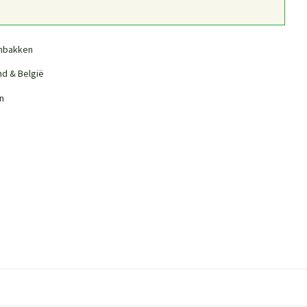
nbakken
nd & België
n