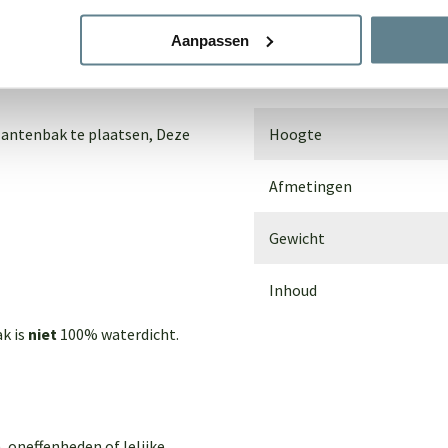
dem. Voor buiten gebruik
Materiaal
Aanpassen
an de grond te plaatsen door
Breedte
lantenbak te plaatsen,
Deze
Hoogte
Afmetingen
Gewicht
Inhoud
ak is
niet
100% waterdicht.
, oneffenheden of lelijke