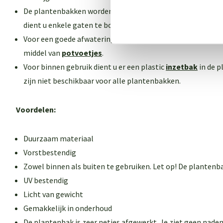
De plantenbakken worden geleverd
zonder
gaten in de bo
dient u enkele gaten te boren.
Voor een goede afwatering dient u de plantenbak 1-2 cm v
middel van
potvoetjes
.
Voor binnen gebruik dient u er een plastic
inzetbak
in de p
zijn niet beschikbaar voor alle plantenbakken
.
Voordelen:
Duurzaam materiaal
Vorstbestendig
Zowel binnen als buiten te gebruiken. Let op! De plantenb
UV bestendig
Licht van gewicht
Gemakkelijk in onderhoud
De plantenbak is zeer netjes afgewerkt. Je ziet geen naden