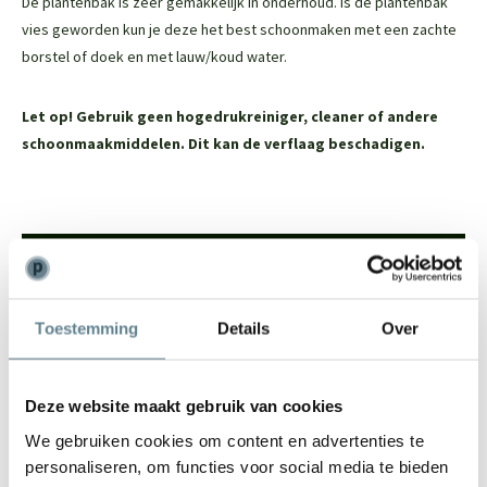
De plantenbak is zeer gemakkelijk in onderhoud. Is de plantenbak
vies geworden kun je deze het best schoonmaken met een zachte
borstel of doek en met lauw/koud water.
Let op! Gebruik geen hogedrukreiniger, cleaner of andere
schoonmaakmiddelen. Dit kan de verflaag beschadigen.
We staan voor je klaar
Wil je advies of heb je een vraag? Neem contact op met ons
Toestemming
Details
Over
team!
Start chat
Deze website maakt gebruik van cookies
Bel
0344-228104
We gebruiken cookies om content en advertenties te
Mail
info@polyesterplantenbakken.nl
personaliseren, om functies voor social media te bieden
Whatsapp
0344-228104