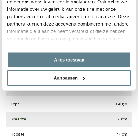
en om ons websiteverkeer te analyseren. Ook delen we
informatie over uw gebruik van onze site met onze
partners voor social media, adverteren en analyse. Deze
partners kunnen deze gegevens combineren met andere
Specificaties
informatie die u aan ze heeft verstrekt of die ze hebben
verzameld op basis van uw gebruik van hun services.
Merk
Luca lifestyle
Vorm
Rond
Alles toestaan
Gebruik
Interieur en exterieur
Aanpassen
Materiaal
Fiberglass
Type
Grigio
Breedte
70cm
Hoogte
44 cm