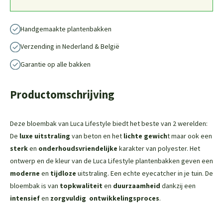
Handgemaakte plantenbakken
Verzending in Nederland & België
Garantie op alle bakken
Productomschrijving
Deze bloembak van Luca Lifestyle biedt het beste van 2 werelden:
De
luxe uitstraling
van beton en het
lichte gewich
t maar ook een
sterk
en
onderhoudsvriendelijke
karakter van polyester. Het
ontwerp en de kleur van de Luca Lifestyle plantenbakken geven een
moderne
en
tijdloze
uitstraling. Een echte eyecatcher in je tuin. De
bloembak is van
topkwaliteit
en
duurzaamheid
dankzij een
intensief
en
zorgvuldig
ontwikkelingsproces
.