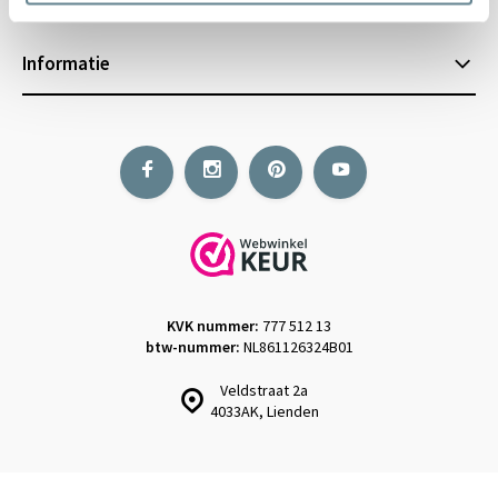
Informatie
KVK nummer:
777 512 13
btw-nummer:
NL861126324B01
Veldstraat 2a
4033AK, Lienden