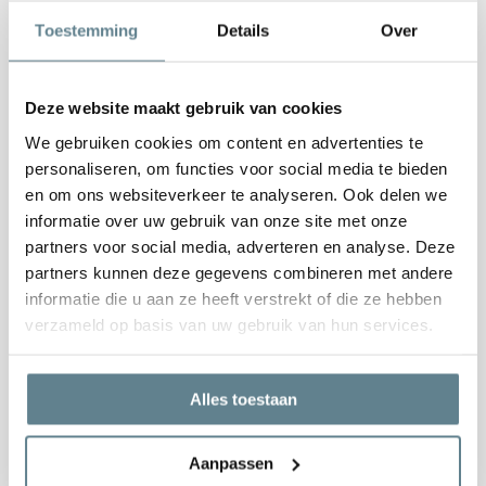
Bellen
Toestemming
Details
Over
0344-228104
Mailen
Deze website maakt gebruik van cookies
info@polyesterplantenbakken.nl
We gebruiken cookies om content en advertenties te
personaliseren, om functies voor social media te bieden
WhatsApp
0344-228104
en om ons websiteverkeer te analyseren. Ook delen we
informatie over uw gebruik van onze site met onze
partners voor social media, adverteren en analyse. Deze
partners kunnen deze gegevens combineren met andere
informatie die u aan ze heeft verstrekt of die ze hebben
Informatie en Tips
verzameld op basis van uw gebruik van hun services.
Klantenservice
Alles toestaan
Aanpassen
Categorieën