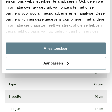
en om ons websiteverkeer te analyseren. Ook delen we
informatie over uw gebruik van onze site met onze
partners voor social media, adverteren en analyse. Deze
partners kunnen deze gegevens combineren met andere
Specificaties
informatie die u aan ze heeft verstrekt of die ze hebben
verzameld op basis van uw gebruik van hun services.
Merk
Luca lifestyle
Vorm
Vaas
Alles toestaan
Gebruik
Interieur en exterieur
Aanpassen
Materiaal
Fiberglass
Type
Grigio
Breedte
40 cm
Hoogte
47 cm