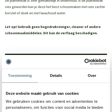
De plantenbak is zeer gemakkelijk in onderhoud. Is de plantenbak
vies geworden kun je deze het best schoonmaken met een zachte
borstel of doek en met lauw/koud water.
Let op! Gebruik geen hogedrukreiniger, cleaner of andere
schoonmaakmiddelen. Dit kan de verflaag beschadigen.
We staan voor je klaar
Wil je advies of heb je een vraag? Neem contact op met ons
Toestemming
Details
Over
team!
Start chat
Deze website maakt gebruik van cookies
Bel
0344-228104
We gebruiken cookies om content en advertenties te
Mail
info@polyesterplantenbakken.nl
personaliseren, om functies voor social media te bieden
Whatsapp
0344-228104