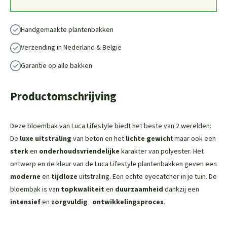
Handgemaakte plantenbakken
Verzending in Nederland & België
Garantie op alle bakken
Productomschrijving
Deze bloembak van Luca Lifestyle biedt het beste van 2 werelden:
De
luxe uitstraling
van beton en het
lichte gewich
t maar ook een
sterk
en
onderhoudsvriendelijke
karakter van polyester. Het
ontwerp en de kleur van de Luca Lifestyle plantenbakken geven een
moderne
en
tijdloze
uitstraling. Een echte eyecatcher in je tuin. De
bloembak is van
topkwaliteit
en
duurzaamheid
dankzij een
intensief
en
zorgvuldig
ontwikkelingsproces
.