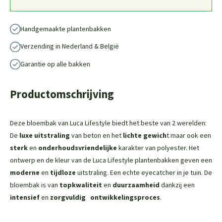
Handgemaakte plantenbakken
Verzending in Nederland & België
Garantie op alle bakken
Productomschrijving
Deze bloembak van Luca Lifestyle biedt het beste van 2 werelden:
De
luxe uitstraling
van beton en het
lichte gewich
t maar ook een
sterk
en
onderhoudsvriendelijke
karakter van polyester. Het
ontwerp en de kleur van de Luca Lifestyle plantenbakken geven een
moderne
en
tijdloze
uitstraling. Een echte eyecatcher in je tuin. De
bloembak is van
topkwaliteit
en
duurzaamheid
dankzij een
intensief
en
zorgvuldig
ontwikkelingsproces
.