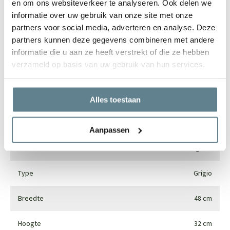
en om ons websiteverkeer te analyseren. Ook delen we
informatie over uw gebruik van onze site met onze
partners voor social media, adverteren en analyse. Deze
partners kunnen deze gegevens combineren met andere
Specificaties
informatie die u aan ze heeft verstrekt of die ze hebben
verzameld op basis van uw gebruik van hun services.
Merk
Luca lifestyle
Vorm
Rond
Alles toestaan
Gebruik
Interieur en exterieur
Aanpassen
Materiaal
Fiberglass
Type
Grigio
Breedte
48 cm
Hoogte
32 cm