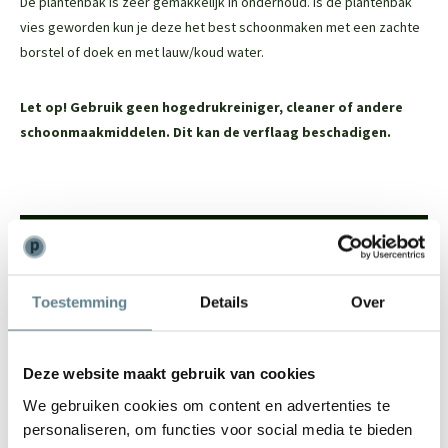
De plantenbak is zeer gemakkelijk in onderhoud. Is de plantenbak
vies geworden kun je deze het best schoonmaken met een zachte
borstel of doek en met lauw/koud water.
Let op! Gebruik geen hogedrukreiniger, cleaner of andere
schoonmaakmiddelen. Dit kan de verflaag beschadigen.
We staan voor je klaar
Wil je advies of heb je een vraag? Neem contact op met ons
Toestemming
Details
Over
team!
Start chat
Deze website maakt gebruik van cookies
Bel
0344-228104
We gebruiken cookies om content en advertenties te
Mail
info@polyesterplantenbakken.nl
personaliseren, om functies voor social media te bieden
Whatsapp
0344-228104