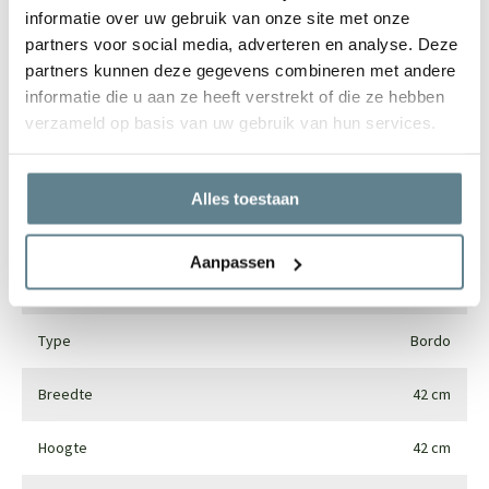
informatie over uw gebruik van onze site met onze
partners voor social media, adverteren en analyse. Deze
Specificaties
partners kunnen deze gegevens combineren met andere
informatie die u aan ze heeft verstrekt of die ze hebben
verzameld op basis van uw gebruik van hun services.
Merk
Luca lifestyle
Vorm
Rond
Alles toestaan
Gebruik
Interieur en exterieur
Aanpassen
Materiaal
Fiberglass
Type
Bordo
Breedte
42 cm
Hoogte
42 cm