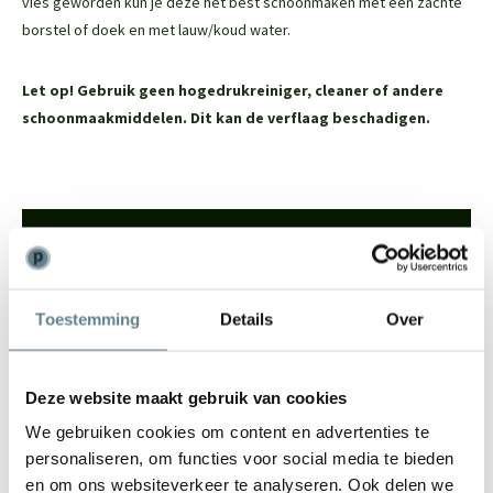
vies geworden kun je deze het best schoonmaken met een zachte
borstel of doek en met lauw/koud water.
Let op! Gebruik geen hogedrukreiniger, cleaner of andere
schoonmaakmiddelen. Dit kan de verflaag beschadigen.
We staan voor je klaar
Wil je advies of heb je een vraag? Neem contact op met ons
team!
Toestemming
Details
Over
Start chat
Deze website maakt gebruik van cookies
Bel
0344-228104
We gebruiken cookies om content en advertenties te
Mail
info@polyesterplantenbakken.nl
personaliseren, om functies voor social media te bieden
Whatsapp
0344-228104
en om ons websiteverkeer te analyseren. Ook delen we