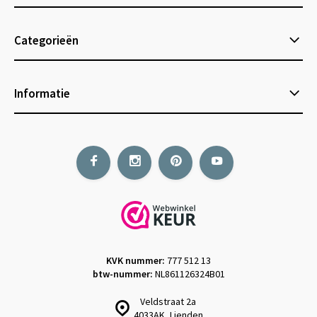
Categorieën
Informatie
KVK nummer:
777 512 13
btw-nummer:
NL861126324B01
Veldstraat 2a
4033AK, Lienden