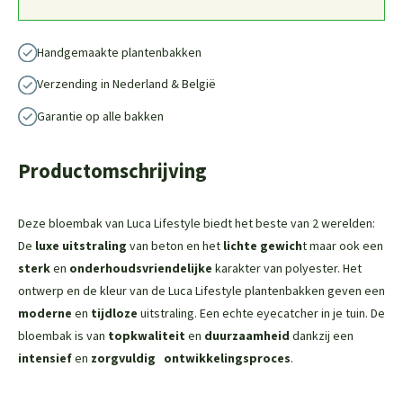
Handgemaakte plantenbakken
Verzending in Nederland & België
Garantie op alle bakken
Productomschrijving
Deze bloembak van Luca Lifestyle biedt het beste van 2 werelden:
De
luxe uitstraling
van beton en het
lichte gewich
t maar ook een
sterk
en
onderhoudsvriendelijke
karakter van polyester. Het
ontwerp en de kleur van de Luca Lifestyle plantenbakken geven een
moderne
en
tijdloze
uitstraling. Een echte eyecatcher in je tuin. De
bloembak is van
topkwaliteit
en
duurzaamheid
dankzij een
intensief
en
zorgvuldig
ontwikkelingsproces
.