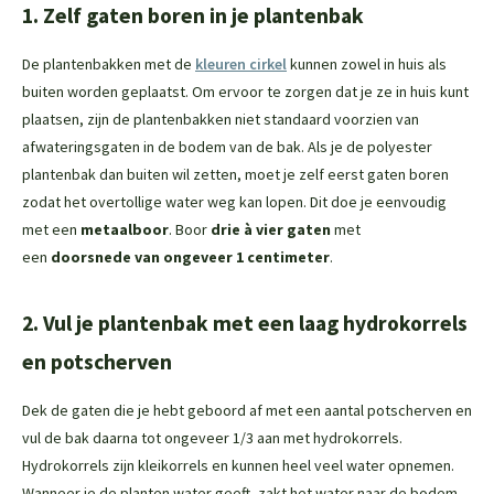
1. Zelf gaten boren in je plantenbak
De plantenbakken met de
kleuren cirkel
kunnen zowel in huis als
buiten worden geplaatst. Om ervoor te zorgen dat je ze in huis kunt
plaatsen, zijn de plantenbakken niet standaard voorzien van
afwateringsgaten in de bodem van de bak. Als je de polyester
plantenbak dan buiten wil zetten, moet je zelf eerst gaten boren
zodat het overtollige water weg kan lopen. Dit doe je eenvoudig
met een
metaalboor
. Boor
drie à vier gaten
met
een
doorsnede van ongeveer 1 centimeter
.
2. Vul je plantenbak met een laag hydrokorrels
en potscherven
Dek de gaten die je hebt geboord af met een aantal potscherven en
vul de bak daarna tot ongeveer 1/3 aan met hydrokorrels.
Hydrokorrels zijn kleikorrels en kunnen heel veel water opnemen.
Wanneer je de planten water geeft, zakt het water naar de bodem