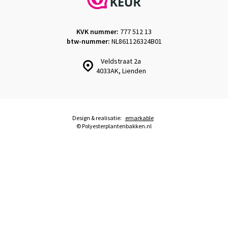
KVK nummer:
777 512 13
btw-nummer:
NL861126324B01
Veldstraat 2a
4033AK, Lienden
Design & realisatie:
emarkable
© Polyesterplantenbakken.nl