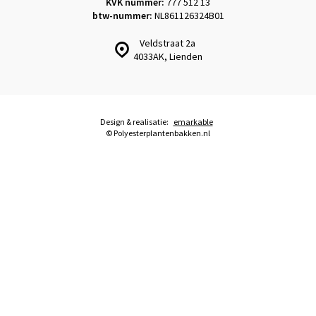
KVK nummer:
777 512 13
btw-nummer:
NL861126324B01
Veldstraat 2a
4033AK, Lienden
Design & realisatie:
emarkable
© Polyesterplantenbakken.nl