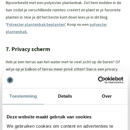
Bijvoorbeeld met een polyester plantenbak. Zet hem midden in de
tuin zodat je verschillende ruimtes creëert en plant er je favoriete
planten in. Hoe je dit het beste kunt doen lees je in dit blog
'
Polyester plantenbak beplanten
'. Koop nu een
polyester
plantenbak.
7. Privacy scherm
Heb je een terras aan het water met te veel zicht op de buren? Of
wil je op je balkon of terras meer privé zitten? Dan is een privacy
scherm ideaal. Je monteert het makkelijk zelf aan de muur of aan de
staanderd van je pergola. Het doek van acryl is sterk, heeft geen
doorkijk en is makkelijk schoon te maken. Bestel nu een
privacy
Toestemming
Details
Over
scherm
.
Deze website maakt gebruik van cookies
Delen
We gebruiken cookies om content en advertenties te